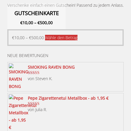
Verschenke einfach einen Gutschein! Passend zu jedem Anlass.
GUTSCHEINKARTE
€
10,00
–
€
500,00
Dieses
€
10,00
–
€
500,00
Wähle den Betrag
Produkt
weist
NEUE BEWERTUNGEN
mehrere
Varianten
SMOKING RAVEN BONG
auf.
von Steven K.
Bewertet mit
Die
5
von 5
Optionen
können
Pepe Zigarettenetui Metallbox - ab 1,95 €
auf
von Julia R.
Bewertet mit
der
5
von 5
Produktseite
gewählt