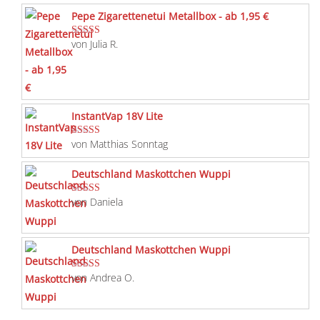
Pepe Zigarettenetui Metallbox - ab 1,95 €
von Julia R.
Bewertet mit
5
von 5
InstantVap 18V Lite
von Matthias Sonntag
Bewertet mit
5
von 5
Deutschland Maskottchen Wuppi
von Daniela
Bewertet mit
5
von 5
Deutschland Maskottchen Wuppi
von Andrea O.
Bewertet mit
5
von 5