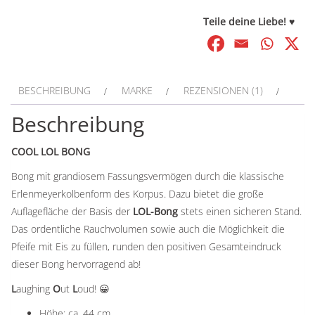
Teile deine Liebe! ♥
BESCHREIBUNG
MARKE
REZENSIONEN (1)
Beschreibung
COOL LOL BONG
Bong mit grandiosem Fassungsvermögen durch die klassische
Erlenmeyerkolbenform des Korpus. Dazu bietet die große
Auflagefläche der Basis der
LOL-Bong
stets einen sicheren Stand.
Das ordentliche Rauchvolumen sowie auch die Möglichkeit die
Pfeife mit Eis zu füllen, runden den positiven Gesamteindruck
dieser Bong hervorragend ab!
L
aughing
O
ut
L
oud! 😀
Höhe: ca. 44 cm