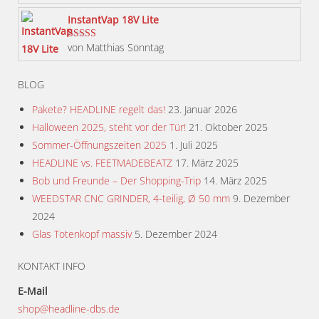
werden
InstantVap 18V Lite
von Matthias Sonntag
Bewertet mit
5
von 5
BLOG
Pakete? HEADLINE regelt das!
23. Januar 2026
Halloween 2025, steht vor der Tür!
21. Oktober 2025
Sommer-Öffnungszeiten 2025
1. Juli 2025
HEADLINE vs. FEETMADEBEATZ
17. März 2025
Bob und Freunde – Der Shopping-Trip
14. März 2025
WEEDSTAR CNC GRINDER, 4-teilig, Ø 50 mm
9. Dezember
2024
Glas Totenkopf massiv
5. Dezember 2024
KONTAKT INFO
E-Mail
shop@headline-dbs.de