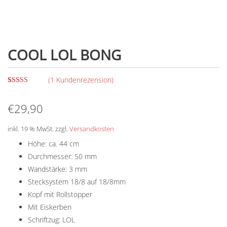
COOL LOL BONG
(
1
Kundenrezension)
Bewertet mit
1
5.00
von 5,
€
29,90
basierend auf
Kundenbewertung
inkl. 19 % MwSt.
zzgl.
Versandkosten
Höhe: ca. 44 cm
Durchmesser: 50 mm
Wandstärke: 3 mm
Stecksystem 18/8 auf 18/8mm
Kopf mit Rollstopper
Mit Eiskerben
Schriftzug: LOL