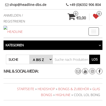
Direkt
shop@headline-dbs.de
+49 (0)6332 906 804
zum
0
0
Inhalt
ANMELDEN /
€0,00
REGISTRIEREN
Toggle
navigati
KATEGORIEN
LOS
SUCHE
MAIL & SOCIAL-MEDIA:
STARTSEITE
»
HEADSHOP
»
BONGS & ZUBEHÖR
»
GLAS
BONGS
»
HIGHLINE
» COOL LOL BONG