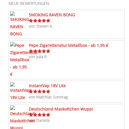
NEUE BEWERTUNGEN
SMOKING RAVEN BONG
von Steven K.
Bewertet
mit
5
von 5
Pepe Zigarettenetui Metallbox - ab 1,95 €
von Julia R.
Bewertet
mit
5
von 5
InstantVap 18V Lite
von Matthias Sonntag
Bewertet
mit
5
von 5
Deutschland Maskottchen Wuppi
von Daniela
Bewertet
mit
5
von 5