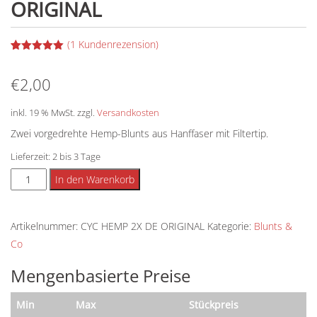
ORIGINAL
(
1
Kundenrezension)
Bewertet
1
mit
5.00
€
2,00
von 5,
basierend
auf
Kundenbewertung
inkl. 19 % MwSt.
zzgl.
Versandkosten
Zwei vorgedrehte Hemp-Blunts aus Hanffaser mit Filtertip.
Lieferzeit:
2 bis 3 Tage
CYCLONES
Alternative:
In den Warenkorb
-
2
Artikelnummer:
CYC HEMP 2X DE ORIGINAL
Kategorie:
Blunts &
x
Co
HEMP
CONES
Mengenbasierte Preise
-
ORIGINAL
Min
Max
Stückpreis