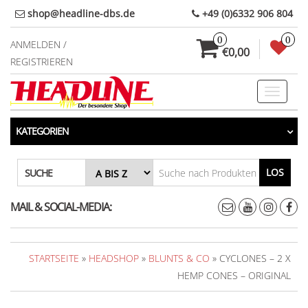
Direkt
shop@headline-dbs.de
+49 (0)6332 906 804
zum
0
0
Inhalt
ANMELDEN /
€0,00
REGISTRIEREN
Toggle
navigati
KATEGORIEN
LOS
SUCHE
MAIL & SOCIAL-MEDIA:
STARTSEITE
»
HEADSHOP
»
BLUNTS & CO
» CYCLONES – 2 X
HEMP CONES – ORIGINAL