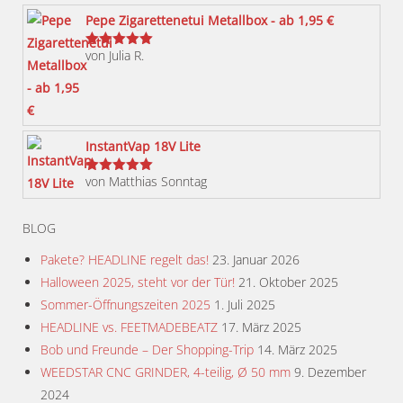
können
Pepe Zigarettenetui Metallbox - ab 1,95 €
auf
von Julia R.
der
Bewertet
mit
5
von 5
Produktseite
gewählt
werden
InstantVap 18V Lite
von Matthias Sonntag
Bewertet
mit
5
von 5
BLOG
Pakete? HEADLINE regelt das!
23. Januar 2026
Halloween 2025, steht vor der Tür!
21. Oktober 2025
Sommer-Öffnungszeiten 2025
1. Juli 2025
HEADLINE vs. FEETMADEBEATZ
17. März 2025
Bob und Freunde – Der Shopping-Trip
14. März 2025
WEEDSTAR CNC GRINDER, 4-teilig, Ø 50 mm
9. Dezember
2024