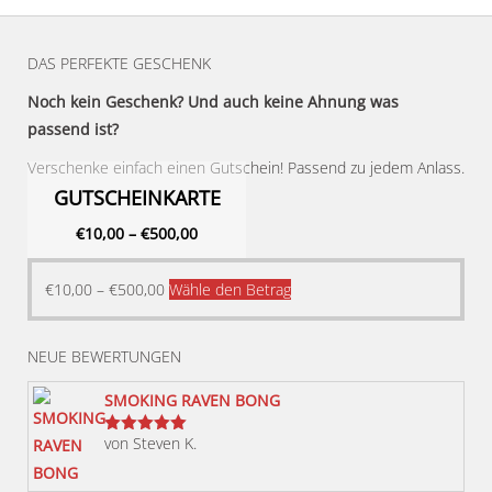
DAS PERFEKTE GESCHENK
Noch kein Geschenk? Und auch keine Ahnung was
passend ist?
Verschenke einfach einen Gutschein! Passend zu jedem Anlass.
GUTSCHEINKARTE
€
10,00
–
€
500,00
Dieses
€
10,00
–
€
500,00
Wähle den Betrag
Produkt
weist
NEUE BEWERTUNGEN
mehrere
Varianten
SMOKING RAVEN BONG
auf.
von Steven K.
Bewertet
Die
mit
5
von 5
Optionen