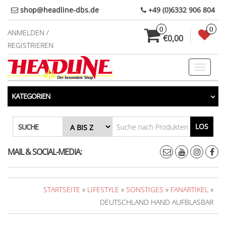
Direkt
shop@headline-dbs.de
+49 (0)6332 906 804
zum
0
0
Inhalt
ANMELDEN /
€0,00
REGISTRIEREN
Toggle
navigati
KATEGORIEN
LOS
SUCHE
MAIL & SOCIAL-MEDIA:
STARTSEITE
»
LIFESTYLE
»
SONSTIGES
»
FANARTIKEL
»
DEUTSCHLAND HAND AUFBLASBAR