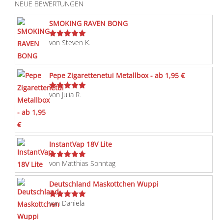
NEUE BEWERTUNGEN
SMOKING RAVEN BONG
von Steven K.
Bewertet
mit
5
von 5
Pepe Zigarettenetui Metallbox - ab 1,95 €
von Julia R.
Bewertet
mit
5
von 5
InstantVap 18V Lite
von Matthias Sonntag
Bewertet
mit
5
von 5
Deutschland Maskottchen Wuppi
von Daniela
Bewertet
mit
5
von 5