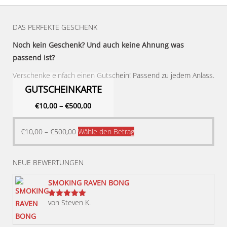
DAS PERFEKTE GESCHENK
Noch kein Geschenk? Und auch keine Ahnung was
passend ist?
Verschenke einfach einen Gutschein! Passend zu jedem Anlass.
GUTSCHEINKARTE
€
10,00
–
€
500,00
Dieses
€
10,00
–
€
500,00
Wähle den Betrag
Produkt
weist
NEUE BEWERTUNGEN
mehrere
Varianten
SMOKING RAVEN BONG
auf.
von Steven K.
Bewertet
Die
mit
5
von 5
Optionen