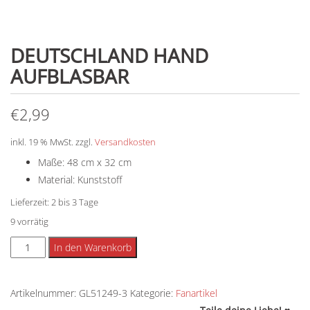
DEUTSCHLAND HAND
AUFBLASBAR
€
2,99
inkl. 19 % MwSt.
zzgl.
Versandkosten
Maße: 48 cm x 32 cm
Material: Kunststoff
Lieferzeit:
2 bis 3 Tage
9 vorrätig
Deutschland
Alternative:
In den Warenkorb
Hand
Aufblasbar
Artikelnummer:
GL51249-3
Kategorie:
Fanartikel
Menge