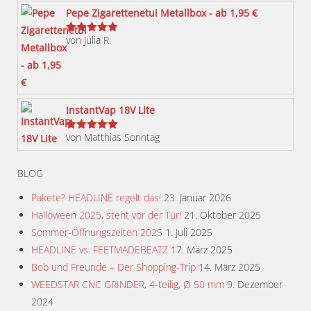
können
Pepe Zigarettenetui Metallbox - ab 1,95 €
auf
von Julia R.
der
Bewertet
mit
5
von 5
Produktseite
gewählt
werden
InstantVap 18V Lite
von Matthias Sonntag
Bewertet
mit
5
von 5
BLOG
Pakete? HEADLINE regelt das!
23. Januar 2026
Halloween 2025, steht vor der Tür!
21. Oktober 2025
Sommer-Öffnungszeiten 2025
1. Juli 2025
HEADLINE vs. FEETMADEBEATZ
17. März 2025
Bob und Freunde – Der Shopping-Trip
14. März 2025
WEEDSTAR CNC GRINDER, 4-teilig, Ø 50 mm
9. Dezember
2024