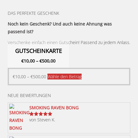
DAS PERFEKTE GESCHENK
Noch kein Geschenk? Und auch keine Ahnung was
passend ist?
Verschenke einfach einen Gutschein! Passend zu jedem Anlass.
GUTSCHEINKARTE
€
10,00
–
€
500,00
Dieses
€
10,00
–
€
500,00
Wähle den Betrag
Produkt
weist
NEUE BEWERTUNGEN
mehrere
Varianten
SMOKING RAVEN BONG
auf.
von Steven K.
Bewertet
Die
mit
5
von 5
Optionen
können