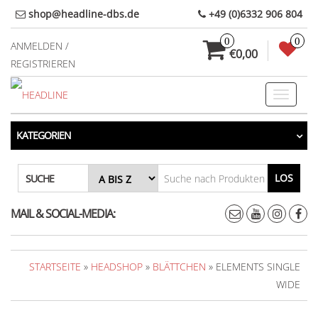
Direkt
shop@headline-dbs.de
+49 (0)6332 906 804
zum
0
0
Inhalt
ANMELDEN /
€0,00
REGISTRIEREN
Toggle
navigati
KATEGORIEN
LOS
SUCHE
MAIL & SOCIAL-MEDIA:
STARTSEITE
»
HEADSHOP
»
BLÄTTCHEN
» ELEMENTS SINGLE
WIDE