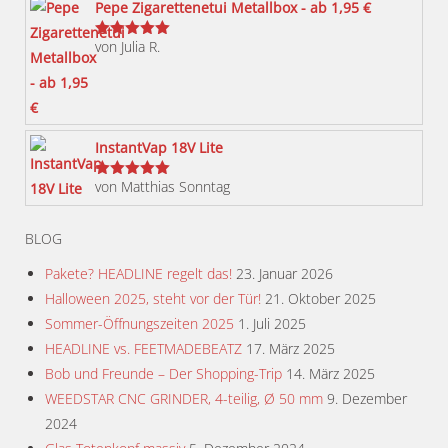
Pepe Zigarettenetui Metallbox - ab 1,95 €
auf
von Julia R.
der
Bewertet
mit
5
von 5
Produktseite
gewählt
werden
InstantVap 18V Lite
von Matthias Sonntag
Bewertet
mit
5
von 5
BLOG
Pakete? HEADLINE regelt das!
23. Januar 2026
Halloween 2025, steht vor der Tür!
21. Oktober 2025
Sommer-Öffnungszeiten 2025
1. Juli 2025
HEADLINE vs. FEETMADEBEATZ
17. März 2025
Bob und Freunde – Der Shopping-Trip
14. März 2025
WEEDSTAR CNC GRINDER, 4-teilig, Ø 50 mm
9. Dezember
2024