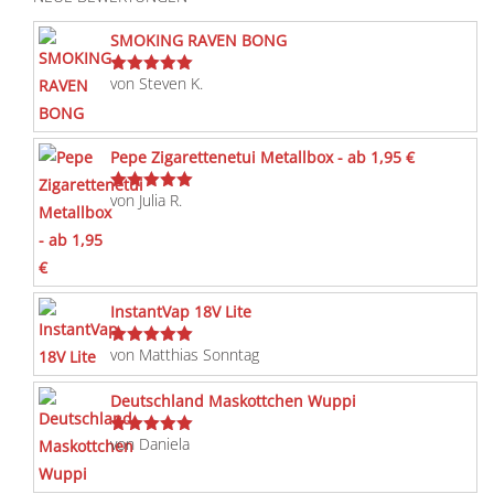
SMOKING RAVEN BONG
von Steven K.
Bewertet
mit
5
von 5
Pepe Zigarettenetui Metallbox - ab 1,95 €
von Julia R.
Bewertet
mit
5
von 5
InstantVap 18V Lite
von Matthias Sonntag
Bewertet
mit
5
von 5
Deutschland Maskottchen Wuppi
von Daniela
Bewertet
mit
5
von 5