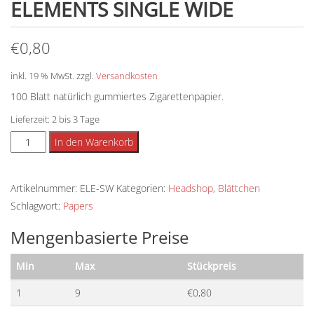
ELEMENTS SINGLE WIDE
€
0,80
inkl. 19 % MwSt.
zzgl.
Versandkosten
100 Blatt natürlich gummiertes Zigarettenpapier.
Lieferzeit:
2 bis 3 Tage
ELEMENTS
Alternative:
In den Warenkorb
Single
Wide
Artikelnummer:
ELE-SW
Kategorien:
Headshop
,
Blättchen
Menge
Schlagwort:
Papers
Mengenbasierte Preise
Min
Max
Stückpreis
1
9
€
0,80