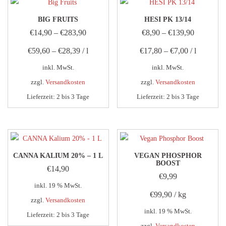
BIG FRUITS
HESI PK 13/14
€
14,90
–
€
283,90
€
8,90
–
€
139,90
€
59,60
–
€
28,39
/
l
€
17,80
–
€
7,00
/
l
inkl. MwSt.
inkl. MwSt.
zzgl.
Versandkosten
zzgl.
Versandkosten
Lieferzeit:
2 bis 3 Tage
Lieferzeit:
2 bis 3 Tage
Dieses
Dieses
Produkt
Produkt
weist
weist
mehrere
mehrere
CANNA KALIUM 20% – 1 L
VEGAN PHOSPHOR
Varianten
Varianten
BOOST
€
14,90
auf.
auf.
€
9,99
inkl. 19 % MwSt.
Die
Die
€
99,90
/
kg
Optionen
Optionen
zzgl.
Versandkosten
inkl. 19 % MwSt.
können
können
Lieferzeit:
2 bis 3 Tage
auf
auf
zzgl.
Versandkosten