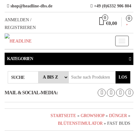
Direkt
shop@headline-dbs.de
+49 (0)6332 906 804
zum
0
0
Inhalt
ANMELDEN /
€0,00
REGISTRIEREN
Toggle
navigati
KATEGORIEN
LOS
SUCHE
MAIL & SOCIAL-MEDIA:
STARTSEITE
»
GROWSHOP
»
DÜNGER
»
BLÜTENSTIMULATOR
» FAST BUDS