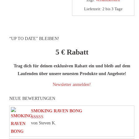
der
der
Lieferzeit:
2 bis 3 Tage
Produktseite
Produktseite
gewählt
gewählt
werden
werden
“UP TO DATE” BLEIBEN!
5 €
Rabatt
Trag dich für deinen exklusiven Rabatt ein und bleib auf dem
Laufenden über unsere neuesten Produkte und Angebote!
Newsletter anmelden!
NEUE BEWERTUNGEN
SMOKING RAVEN BONG
von Steven K.
Bewertet mit
5
von 5