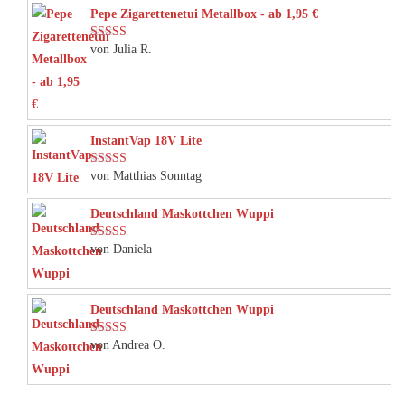
Pepe Zigarettenetui Metallbox - ab 1,95 €
von Julia R.
Bewertet mit
5
von 5
InstantVap 18V Lite
von Matthias Sonntag
Bewertet mit
5
von 5
Deutschland Maskottchen Wuppi
von Daniela
Bewertet mit
5
von 5
Deutschland Maskottchen Wuppi
von Andrea O.
Bewertet mit
5
von 5