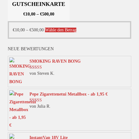
GUTSCHEINKARTE
€
10,00
–
€
500,00
Dieses
€
10,00
–
€
500,00
Wähle den Betrag
Produkt
weist
NEUE BEWERTUNGEN
mehrere
Varianten
SMOKING RAVEN BONG
auf.
von Steven K.
Bewertet mit
Die
5
von 5
Optionen
können
Pepe Zigarettenetui Metallbox - ab 1,95 €
auf
von Julia R.
Bewertet mit
der
5
von 5
Produktseite
gewählt
werden
InstantVap 18V Lite