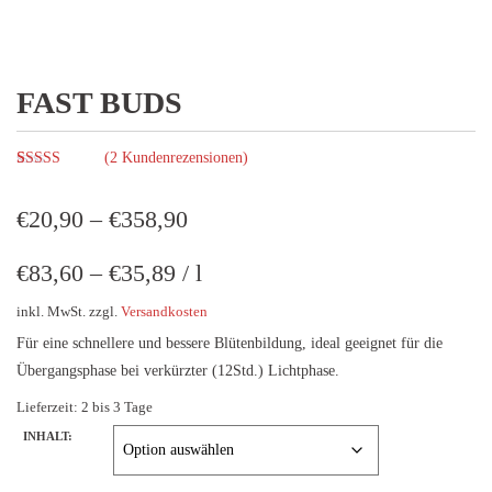
FAST BUDS
(
2
Kundenrezensionen)
Bewertet mit
2
5.00
von 5,
basierend auf
€
20,90
–
€
358,90
Kundenbewertungen
€
83,60
–
€
35,89
/
l
inkl. MwSt.
zzgl.
Versandkosten
Für eine schnellere und bessere Blütenbildung, ideal geeignet für die
Übergangsphase bei verkürzter (12Std.) Lichtphase.
Lieferzeit:
2 bis 3 Tage
INHALT: