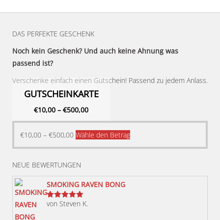
DAS PERFEKTE GESCHENK
Noch kein Geschenk? Und auch keine Ahnung was
passend ist?
Verschenke einfach einen Gutschein! Passend zu jedem Anlass.
GUTSCHEINKARTE
€
10,00
–
€
500,00
Dieses
€
10,00
–
€
500,00
Wähle den Betrag
Produkt
weist
NEUE BEWERTUNGEN
mehrere
Varianten
SMOKING RAVEN BONG
auf.
von Steven K.
Bewertet
Die
mit
5
von 5