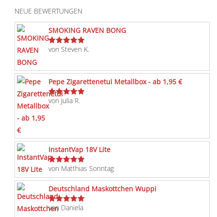
NEUE BEWERTUNGEN
SMOKING RAVEN BONG
von Steven K.
Bewertet
mit
5
von 5
Pepe Zigarettenetui Metallbox - ab 1,95 €
von Julia R.
Bewertet
mit
5
von 5
InstantVap 18V Lite
von Matthias Sonntag
Bewertet
mit
5
von 5
Deutschland Maskottchen Wuppi
von Daniela
Bewertet
mit
5
von 5