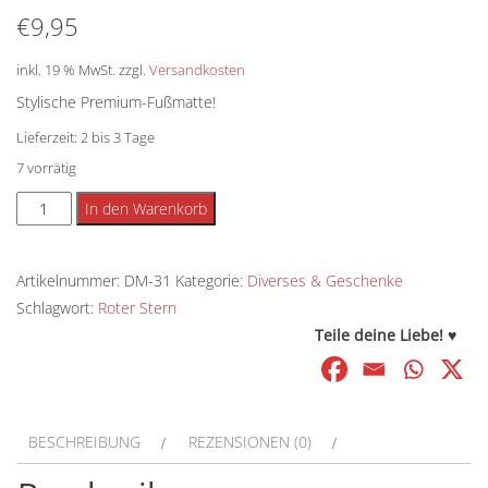
€
9,95
inkl. 19 % MwSt.
zzgl.
Versandkosten
Stylische Premium-Fußmatte!
Lieferzeit:
2 bis 3 Tage
7 vorrätig
Fußmatte
Alternative:
In den Warenkorb
-
Roter
Artikelnummer:
DM-31
Kategorie:
Diverses & Geschenke
Stern
Schlagwort:
Roter Stern
Menge
Teile deine Liebe! ♥
BESCHREIBUNG
REZENSIONEN (0)