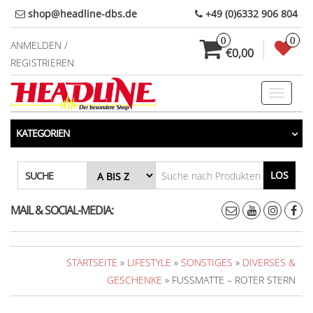
Direkt
shop@headline-dbs.de
+49 (0)6332 906 804
zum
0
0
Inhalt
ANMELDEN /
€0,00
REGISTRIEREN
Toggle
navigati
KATEGORIEN
LOS
SUCHE
MAIL & SOCIAL-MEDIA:
STARTSEITE
»
LIFESTYLE
»
SONSTIGES
»
DIVERSES &
GESCHENKE
» FUSSMATTE – ROTER STERN