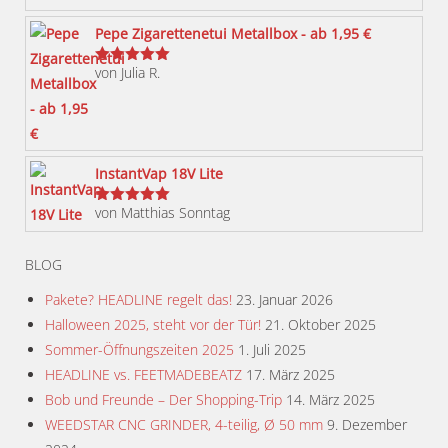
Optionen
können
Pepe Zigarettenetui Metallbox - ab 1,95 €
auf
von Julia R.
der
Bewertet
mit
5
von 5
Produktseite
gewählt
werden
InstantVap 18V Lite
von Matthias Sonntag
Bewertet
mit
5
von 5
BLOG
Pakete? HEADLINE regelt das!
23. Januar 2026
Halloween 2025, steht vor der Tür!
21. Oktober 2025
Sommer-Öffnungszeiten 2025
1. Juli 2025
HEADLINE vs. FEETMADEBEATZ
17. März 2025
Bob und Freunde – Der Shopping-Trip
14. März 2025
WEEDSTAR CNC GRINDER, 4-teilig, Ø 50 mm
9. Dezember