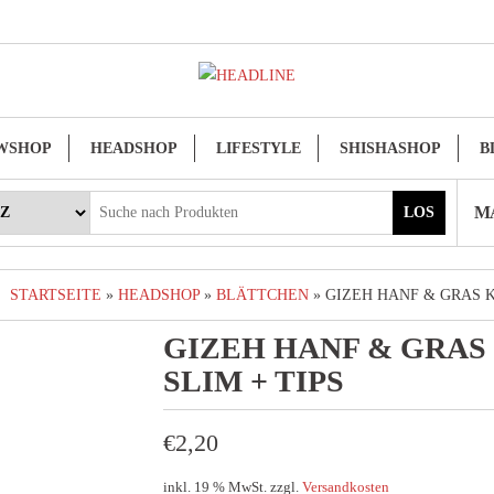
WSHOP
HEADSHOP
LIFESTYLE
SHISHASHOP
B
MA
LOS
STARTSEITE
»
HEADSHOP
»
BLÄTTCHEN
» GIZEH HANF & GRAS K
GIZEH HANF & GRAS 
SLIM + TIPS
€
2,20
inkl. 19 % MwSt.
zzgl.
Versandkosten