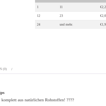
Tips
1
11
€
2,
Menge
12
23
€
2,
24
und mehr.
€
1,
 (0)
ips
komplett aus natürlichen Rohstoffen! ????