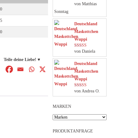
von Matthias
Bewertet mit
5
von 5
20
Sonntag
05
Deutschland
Maskottchen
90
Wuppi
von Daniela
Bewertet mit
5
von 5
Teile deine Liebe! ♥
Deutschland
Maskottchen
Wuppi
von Andrea O.
Bewertet mit
5
von 5
MARKEN
PRODUKTANFRAGE