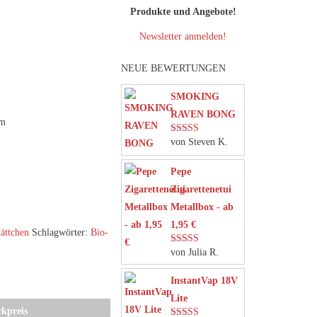
Produkte und Angebote!
Newsletter anmelden!
NEUE BEWERTUNGEN
SMOKING
RAVEN BONG
um
von Steven K.
Bewertet mit
5
von 5
Pepe
Zigarettenetui
Metallbox - ab
1,95 €
ättchen
Schlagwörter:
Bio-
von Julia R.
Bewertet mit
5
von 5
InstantVap 18V
Lite
ckpreis