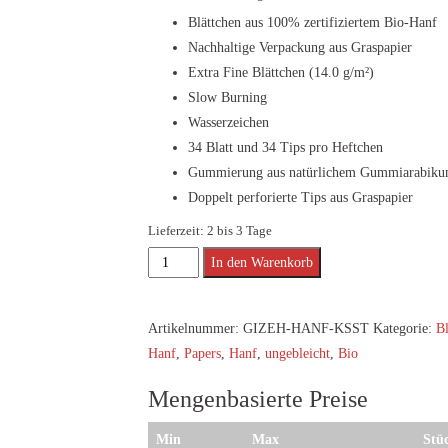
Blättchen aus 100% zertifiziertem Bio-Hanf
Nachhaltige Verpackung aus Graspapier
Extra Fine Blättchen (14.0 g/m²)
Slow Burning
Wasserzeichen
34 Blatt und 34 Tips pro Heftchen
Gummierung aus natürlichem Gummiarabik
Doppelt perforierte Tips aus Graspapier
Lieferzeit:
2 bis 3 Tage
GIZEH
Alternative:
In den Warenkorb
Hanf
&
Artikelnummer:
GIZEH-HANF-KSST
Kategorie:
Bl
Gras
Hanf
,
Papers
,
Hanf
,
ungebleicht
,
Bio
King
Size
Mengenbasierte Preise
Slim
+
Min
Max
Stü