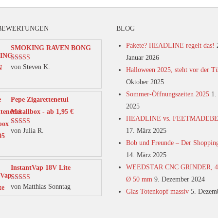
BEWERTUNGEN
BLOG
Pakete? HEADLINE regelt das!
SMOKING RAVEN BONG
Januar 2026
von Steven K.
Bewertet mit
Halloween 2025, steht vor der T
5
von 5
Oktober 2025
Sommer-Öffnungszeiten 2025
1.
Pepe Zigarettenetui
2025
Metallbox - ab 1,95 €
HEADLINE vs. FEETMADEB
von Julia R.
17. März 2025
Bewertet mit
5
von 5
Bob und Freunde – Der Shoppin
14. März 2025
WEEDSTAR CNC GRINDER, 4-t
InstantVap 18V Lite
Ø 50 mm
9. Dezember 2024
von Matthias Sonntag
Bewertet mit
Glas Totenkopf massiv
5. Dezem
5
von 5