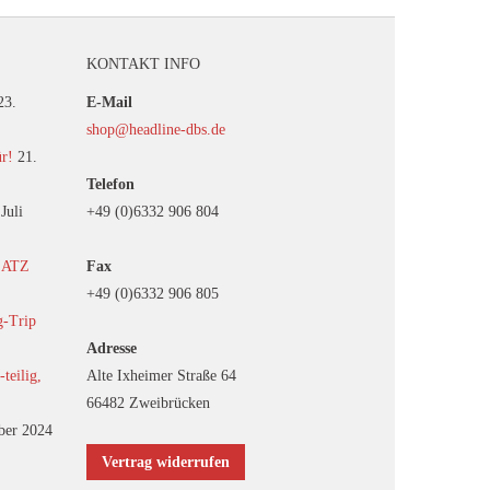
KONTAKT INFO
23.
E-Mail
shop@headline-dbs.de
ür!
21.
Telefon
 Juli
+49 (0)6332 906 804
EATZ
Fax
+49 (0)6332 906 805
g-Trip
Adresse
eilig,
Alte Ixheimer Straße 64
66482 Zweibrücken
ber 2024
Vertrag widerrufen