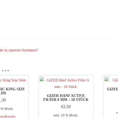
ukt in unserem Sortiment?
n …
IC KING SIZE
GIZE
LIM
GIZEH HANF ACTIVE
1,30
FILTER 6 MM – 10 STÜCK
€
2,50
9 % MwSt.
z
inkl. 19 % MwSt.
sandkosten