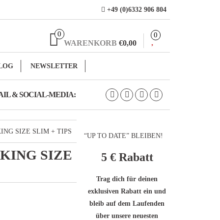
+49 (0)6332 906 804
0
0
WARENKORB
€0,00
LOG
NEWSLETTER
IL & SOCIAL-MEDIA:
ING SIZE SLIM + TIPS
“UP TO DATE” BLEIBEN!
KING SIZE
5 €
Rabatt
Trag dich für deinen
exklusiven Rabatt ein und
bleib auf dem Laufenden
über unsere neuesten