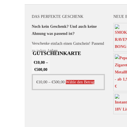
DAS PERFEKTE GESCHENK
NEUE 
Noch kein Geschenk? Und auch keine
Ahnung was passend ist?
Verschenke einfach einen Gutschein! Passend
zu jedem Anlass.
GUTSCHEINKARTE
€
10,00
–
€
500,00
Dieses
€
10,00
–
€
500,00
Wähle den Betrag
Produkt
weist
mehrere
Varianten
auf.
Die