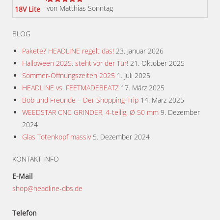
von Matthias Sonntag
Bewertet
mit
5
von 5
BLOG
Pakete? HEADLINE regelt das!
23. Januar 2026
Halloween 2025, steht vor der Tür!
21. Oktober 2025
Sommer-Öffnungszeiten 2025
1. Juli 2025
HEADLINE vs. FEETMADEBEATZ
17. März 2025
Bob und Freunde – Der Shopping-Trip
14. März 2025
WEEDSTAR CNC GRINDER, 4-teilig, Ø 50 mm
9. Dezember
2024
Glas Totenkopf massiv
5. Dezember 2024
KONTAKT INFO
E-Mail
shop@headline-dbs.de
Telefon