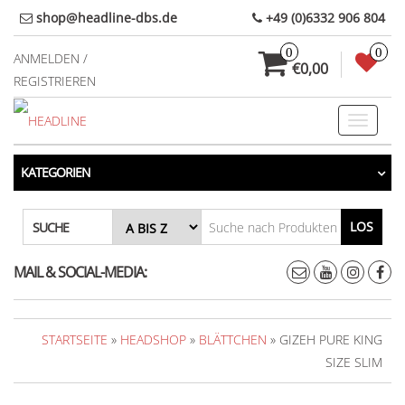
Direkt
shop@headline-dbs.de
+49 (0)6332 906 804
zum
0
0
Inhalt
ANMELDEN /
€0,00
REGISTRIEREN
Toggle
navigati
KATEGORIEN
LOS
SUCHE
MAIL & SOCIAL-MEDIA:
STARTSEITE
»
HEADSHOP
»
BLÄTTCHEN
» GIZEH PURE KING
SIZE SLIM