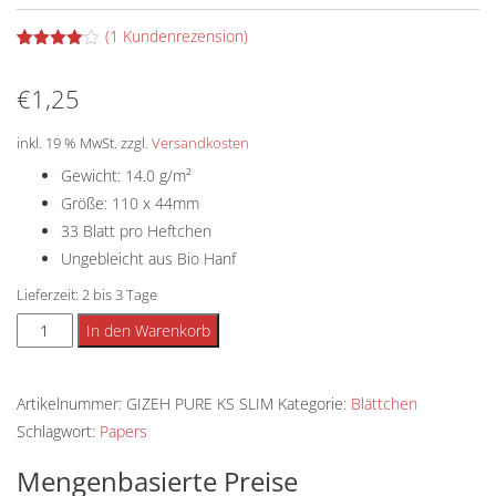
(
1
Kundenrezension)
Bewertet
1
mit
4.00
€
1,25
von 5,
basierend
auf
Kundenbewertung
inkl. 19 % MwSt.
zzgl.
Versandkosten
Gewicht: 14.0 g/m²
Größe: 110 x 44mm
33 Blatt pro Heftchen
Ungebleicht aus Bio Hanf
Lieferzeit:
2 bis 3 Tage
GIZEH
Alternative:
In den Warenkorb
PURE
KING
Artikelnummer:
GIZEH PURE KS SLIM
Kategorie:
Blättchen
SIZE
Schlagwort:
Papers
SLIM
Menge
Mengenbasierte Preise