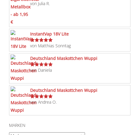
von Julia R.
Bewertet
mit
5
von 5
InstantVap 18V Lite
von Matthias Sonntag
Bewertet
mit
5
von 5
Deutschland Maskottchen Wuppi
von Daniela
Bewertet
mit
5
von 5
Deutschland Maskottchen Wuppi
von Andrea O.
Bewertet
mit
5
von 5
MARKEN