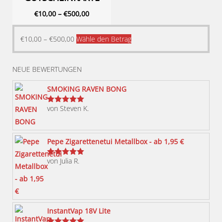
€
10,00
–
€
500,00
Dieses
€
10,00
–
€
500,00
Wähle den Betrag
Produkt
weist
NEUE BEWERTUNGEN
mehrere
Varianten
SMOKING RAVEN BONG
auf.
von Steven K.
Bewertet
Die
mit
5
von 5
Optionen
können
Pepe Zigarettenetui Metallbox - ab 1,95 €
auf
von Julia R.
der
Bewertet
mit
5
von 5
Produktseite
gewählt
werden
InstantVap 18V Lite