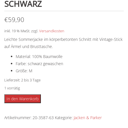
SCHWARZ
€
59,90
inkl. 19 % MwSt.
zzgl.
Versandkosten
Leichte Sommerjacke im körperbetonten Schnitt mit Vintage-Stick
auf Ärmel und Brusttasche.
Material: 100% Baumwolle
Farbe: schwarz gewaschen
Größe: M
Lieferzeit:
2 bis 3 Tage
1 vorrätig
Heritage
Alternative:
In den Warenkorb
Vintage
Jacke
Artikelnummer:
20-3587-63
Kategorie:
Jacken & Parker
schwarz
Menge