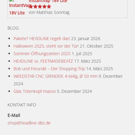
InstantVap 18V Lite
von Matthias Sonntag
Bewertet
mit
5
von 5
BLOG
Pakete? HEADLINE regelt das!
23. Januar 2026
Halloween 2025, steht vor der Tür!
21. Oktober 2025
Sommer-Öffnungszeiten 2025
1. Juli 2025
HEADLINE vs. FEETMADEBEATZ
17. März 2025
Bob und Freunde – Der Shopping-Trip
14. März 2025
WEEDSTAR CNC GRINDER, 4-teilig, Ø 50 mm
9. Dezember
2024
Glas Totenkopf massiv
5. Dezember 2024
KONTAKT INFO
E-Mail
shop@headline-dbs.de