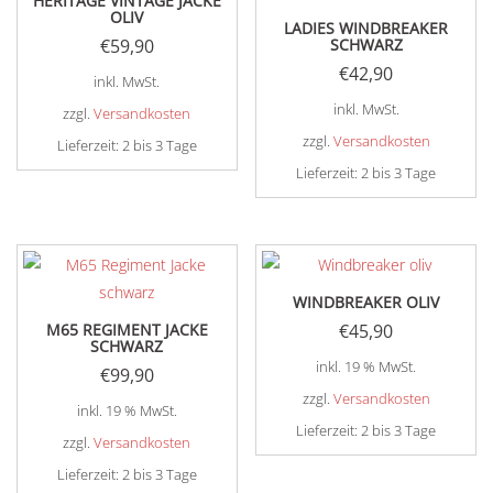
HERITAGE VINTAGE JACKE
OLIV
LADIES WINDBREAKER
€
59,90
SCHWARZ
€
42,90
inkl. MwSt.
inkl. MwSt.
zzgl.
Versandkosten
zzgl.
Versandkosten
Lieferzeit:
2 bis 3 Tage
Lieferzeit:
2 bis 3 Tage
Dieses
Produkt
Dieses
weist
Produkt
mehrere
weist
Varianten
mehrere
WINDBREAKER OLIV
auf.
Varianten
M65 REGIMENT JACKE
€
45,90
Die
auf.
SCHWARZ
inkl. 19 % MwSt.
Optionen
Die
€
99,90
können
Optionen
zzgl.
Versandkosten
inkl. 19 % MwSt.
auf
können
Lieferzeit:
2 bis 3 Tage
zzgl.
Versandkosten
der
auf
Lieferzeit:
2 bis 3 Tage
Produktseite
der