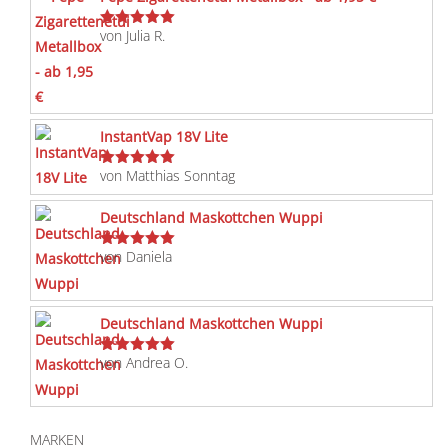
von Julia R.
Bewertet
mit
5
von 5
InstantVap 18V Lite
von Matthias Sonntag
Bewertet
mit
5
von 5
Deutschland Maskottchen Wuppi
von Daniela
Bewertet
mit
5
von 5
Deutschland Maskottchen Wuppi
von Andrea O.
Bewertet
mit
5
von 5
MARKEN