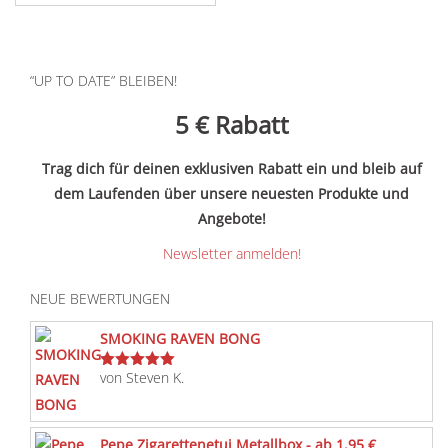
gewählt
Produktseite
werden
gewählt
werden
“UP TO DATE” BLEIBEN!
5 €
Rabatt
Trag dich für deinen exklusiven Rabatt ein und bleib auf
dem Laufenden über unsere neuesten Produkte und
Angebote!
Newsletter anmelden!
NEUE BEWERTUNGEN
SMOKING RAVEN BONG
von Steven K.
Bewertet
mit
5
von 5
Pepe Zigarettenetui Metallbox - ab 1,95 €