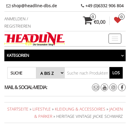
Direkt
shop@headline-dbs.de
+49 (0)6332 906 804
zum
0
0
Inhalt
ANMELDEN /
€0,00
REGISTRIEREN
Toggle
navigati
KATEGORIEN
LOS
SUCHE
MAIL & SOCIAL-MEDIA:
STARTSEITE
»
LIFESTYLE
»
KLEIDUNG & ACCESSOIRES
»
JACKEN
& PARKER
» HERITAGE VINTAGE JACKE SCHWARZ