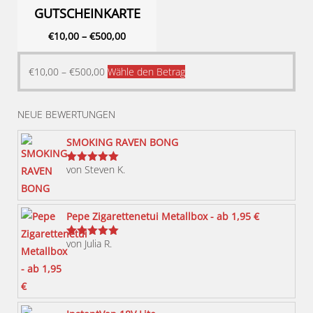
GUTSCHEINKARTE
€
10,00
–
€
500,00
Dieses
€
10,00
–
€
500,00
Wähle den Betrag
Produkt
weist
NEUE BEWERTUNGEN
mehrere
Varianten
SMOKING RAVEN BONG
auf.
von Steven K.
Bewertet
Die
mit
5
von 5
Optionen
können
Pepe Zigarettenetui Metallbox - ab 1,95 €
auf
von Julia R.
der
Bewertet
mit
5
von 5
Produktseite
gewählt
werden