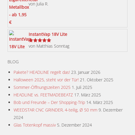
von Julia R.
der
Bewertet
mit
5
von 5
Produktseite
gewählt
werden
InstantVap 18V Lite
von Matthias Sonntag
Bewertet
mit
5
von 5
BLOG
Pakete? HEADLINE regelt das!
23. Januar 2026
Halloween 2025, steht vor der Tür!
21. Oktober 2025
Sommer-Öffnungszeiten 2025
1. Juli 2025
HEADLINE vs. FEETMADEBEATZ
17. März 2025
Bob und Freunde – Der Shopping-Trip
14. März 2025
WEEDSTAR CNC GRINDER, 4-teilig, Ø 50 mm
9. Dezember
2024
Glas Totenkopf massiv
5. Dezember 2024