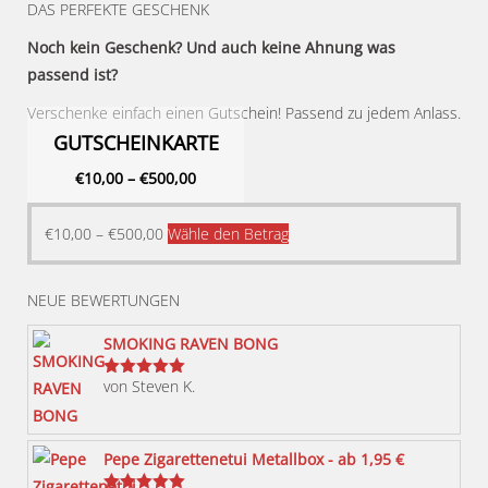
DAS PERFEKTE GESCHENK
Noch kein Geschenk? Und auch keine Ahnung was
passend ist?
Verschenke einfach einen Gutschein! Passend zu jedem Anlass.
GUTSCHEINKARTE
€
10,00
–
€
500,00
Dieses
€
10,00
–
€
500,00
Wähle den Betrag
Produkt
weist
NEUE BEWERTUNGEN
mehrere
Varianten
SMOKING RAVEN BONG
auf.
von Steven K.
Bewertet
Die
mit
5
von 5
Optionen
können
Pepe Zigarettenetui Metallbox - ab 1,95 €
auf