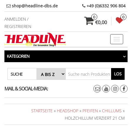
Direkt
shop@headline-dbs.de
+49 (0)6332 906 804
zum
0
0
Inhalt
ANMELDEN /
€0,00
REGISTRIEREN
Toggle
navigati
KATEGORIEN
LOS
SUCHE
MAIL & SOCIAL-MEDIA:
STARTSEITE
»
HEADSHOP
»
PFEIFEN
»
CHILLUMS
»
HOLZCHILLUM VERZIERT 21 CM