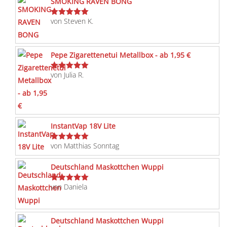
SMOKING RAVEN BONG
von Steven K.
Bewertet
mit
5
von 5
Pepe Zigarettenetui Metallbox - ab 1,95 €
von Julia R.
Bewertet
mit
5
von 5
InstantVap 18V Lite
von Matthias Sonntag
Bewertet
mit
5
von 5
Deutschland Maskottchen Wuppi
von Daniela
Bewertet
mit
5
von 5
Deutschland Maskottchen Wuppi