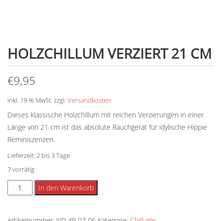
HOLZCHILLUM VERZIERT 21 CM
€
9,95
inkl. 19 % MwSt.
zzgl.
Versandkosten
Dieses klassische Holzchillum mit reichen Verzierungen in einer
Länge von 21 cm ist das absolute Rauchgerät für idylische Hippie
Reminiszenzen.
Lieferzeit:
2 bis 3 Tage
7 vorrätig
Holzchillum
Alternative:
In den Warenkorb
verziert
21
Artikelnummer:
ND 49 07 06
Kategorie:
Chillums