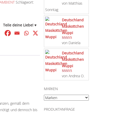
AMBIENT
Schlagwort:
von Matthias
Bewertet mit
5
von 5
Sonntag
Deutschland
Teile deine Liebe! ♥
Maskottchen
Wuppi
von Daniela
Bewertet mit
5
von 5
Deutschland
Maskottchen
Wuppi
von Andrea O.
Bewertet mit
5
von 5
MARKEN
lanzen, gemäß dem
PRODUKTANFRAGE
benötigt und dennoch bis