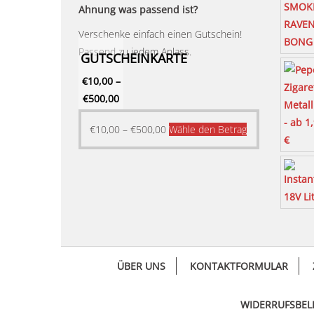
Ahnung was passend ist?
Verschenke einfach einen Gutschein!
Passend zu jedem Anlass.
GUTSCHEINKARTE
€
10,00
–
€
500,00
Dieses
€
10,00
–
€
500,00
Wähle den Betrag
Produkt
weist
mehrere
Varianten
auf.
Die
Optionen
ÜBER UNS
KONTAKTFORMULAR
können
auf
der
WIDERRUFSBE