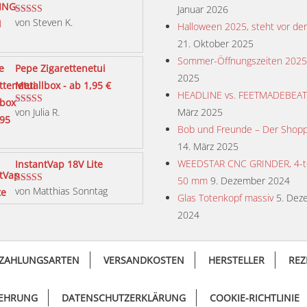
Januar 2026
von Steven K.
Bewertet mit
Halloween 2025, steht vor der
5
von 5
21. Oktober 2025
Sommer-Öffnungszeiten 2025
Pepe Zigarettenetui
2025
Metallbox - ab 1,95 €
HEADLINE vs. FEETMADEBEA
von Julia R.
März 2025
Bewertet mit
5
von 5
Bob und Freunde – Der Shopp
14. März 2025
WEEDSTAR CNC GRINDER, 4-tei
InstantVap 18V Lite
50 mm
9. Dezember 2024
von Matthias Sonntag
Bewertet mit
Glas Totenkopf massiv
5. Dez
5
von 5
2024
ZAHLUNGSARTEN
VERSANDKOSTEN
HERSTELLER
REZ
LEHRUNG
DATENSCHUTZERKLÄRUNG
COOKIE-RICHTLINIE