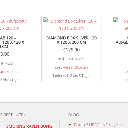
AB 120 –
DIAMOND BOX SILVER 120
 120 X 120 X
X 120 X 200 CM
AUFGE
0 CM
€
129,90
79,00
inkl. 19 % MwSt.
9 % MwSt.
zzgl.
Versandkosten
sandkosten
z
Lieferzeit:
2 bis 3 Tage
2 bis 3 Tage
Li
BEWERTUNGEN
BLOG
Pakete? HEADLINE regelt das!
SMOKING RAVEN BONG