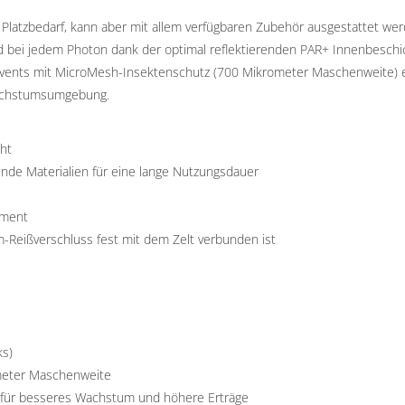
tzbedarf, kann aber mit allem verfügbaren Zubehör ausgestattet werd
rd bei jedem Photon dank der optimal reflektierenden PAR+ Innenbesch
Airvents mit MicroMesh-Insektenschutz (700 Mikrometer Maschenweite) 
Wachstumsumgebung.
cht
de Materialien für eine lange Nutzungsdauer
ement
Reißverschluss fest mit dem Zelt verbunden ist
ks)
meter Maschenweite
 für besseres Wachstum und höhere Erträge