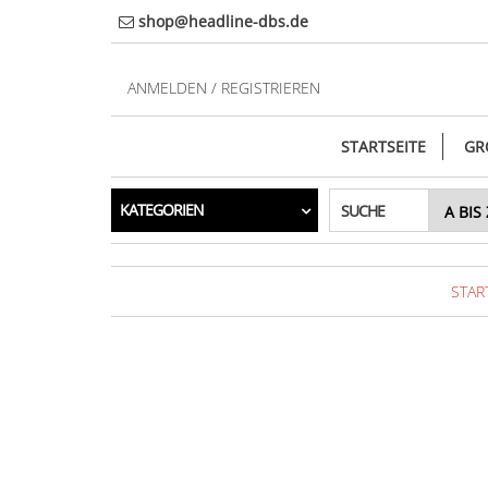
Direkt
shop@headline-dbs.de
zum
Inhalt
ANMELDEN / REGISTRIEREN
STARTSEITE
GR
KATEGORIEN
SUCHE
STAR