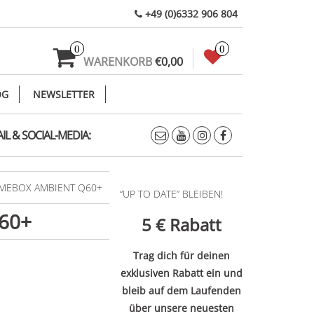
+49 (0)6332 906 804
0
0
WARENKORB
€0,00
OG
NEWSLETTER
IL & SOCIAL-MEDIA:
MEBOX AMBIENT Q60+
“UP TO DATE” BLEIBEN!
60+
5 €
Rabatt
Trag dich für deinen
exklusiven Rabatt ein und
bleib auf dem Laufenden
über unsere neuesten