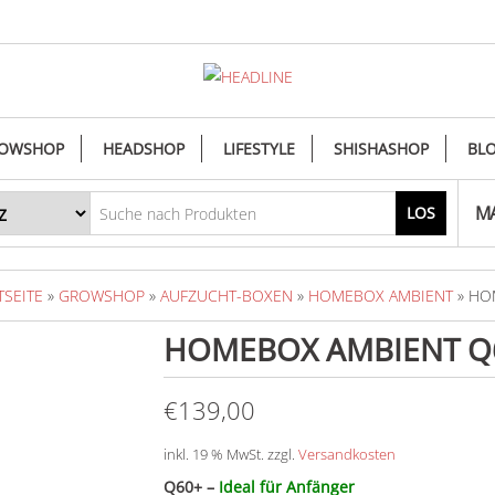
OWSHOP
HEADSHOP
LIFESTYLE
SHISHASHOP
BL
MA
LOS
TSEITE
»
GROWSHOP
»
AUFZUCHT-BOXEN
»
HOMEBOX AMBIENT
» HO
HOMEBOX AMBIENT Q
€
139,00
inkl. 19 % MwSt.
zzgl.
Versandkosten
Q60+ –
Ideal für Anfänger