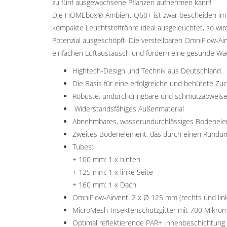
zu fünf ausgewachsene Pflanzen aufnehmen kann!
Die HOMEbox® Ambient Q60+ ist zwar bescheiden im Pla
kompakte Leuchtstoffröhre ideal ausgeleuchtet, so wi
Potenzial ausgeschöpft. Die verstellbaren OmniFlow-
einfachen Luftaustausch und fördern eine gesunde 
Hightech-Design und Technik aus Deutschland
Die Basis für eine erfolgreiche und behütete Zu
Robuste, undurchdringbare und schmutzabweisen
Widerstandsfähiges Außenmaterial
Abnehmbares, wasserundurchlässiges Bodenel
Zweites Bodenelement, das durch einen Rundum-
Tubes:
+ 100 mm: 1 x hinten
+ 125 mm: 1 x linke Seite
+ 160 mm: 1 x Dach
OmniFlow-Airvent: 2 x Ø 125 mm (rechts und lin
MicroMesh-Insektenschutzgitter mit 700 Mikro
Optimal reflektierende PAR+ Innenbeschichtung