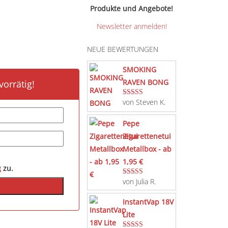
Produkte und Angebote!
Newsletter anmelden!
NEUE BEWERTUNGEN
SMOKING
RAVEN BONG
orrätig!
von Steven K.
Bewertet mit
5
von 5
Pepe
Zigarettenetui
Metallbox - ab
1,95 €
g
zu.
von Julia R.
Bewertet mit
5
von 5
InstantVap 18V
Lite