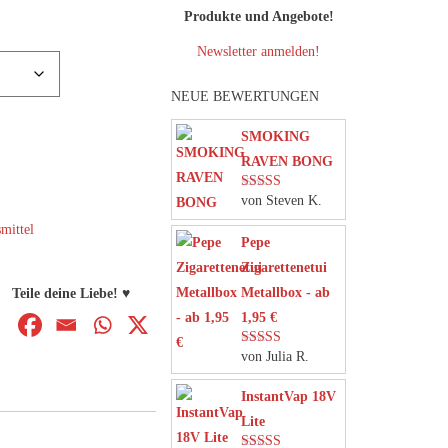
Produkte und Angebote!
Newsletter anmelden!
NEUE BEWERTUNGEN
SMOKING
RAVEN BONG
von Steven K.
Bewertet mit
5
von 5
mittel
Pepe
Zigarettenetui
Metallbox - ab
Teile deine Liebe! ♥
1,95 €
von Julia R.
Bewertet mit
5
von 5
InstantVap 18V
Lite