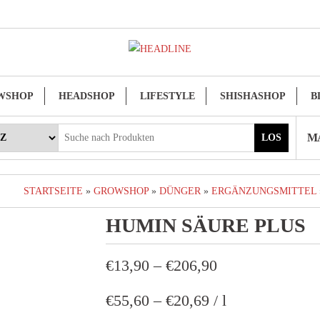
WSHOP
HEADSHOP
LIFESTYLE
SHISHASHOP
B
MA
LOS
STARTSEITE
»
GROWSHOP
»
DÜNGER
»
ERGÄNZUNGSMITTEL
HUMIN SÄURE PLUS
€
13,90
–
€
206,90
€
55,60
–
€
20,69
/
l