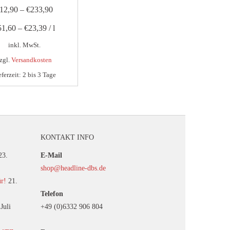
12,90
–
€
233,90
51,60
–
€
23,39
/
l
inkl. MwSt.
zgl.
Versandkosten
eferzeit:
2 bis 3 Tage
Dieses
Produkt
weist
mehrere
KONTAKT INFO
Varianten
auf.
23.
E-Mail
Die
shop@headline-dbs.de
Optionen
ür!
21.
können
Telefon
auf
 Juli
+49 (0)6332 906 804
der