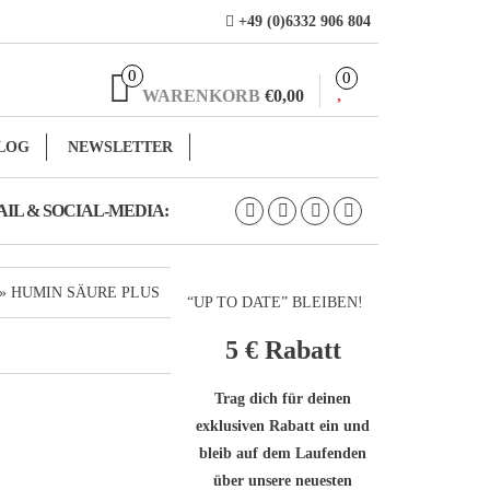
+49 (0)6332 906 804
0
0
WARENKORB
€0,00
LOG
NEWSLETTER
IL & SOCIAL-MEDIA:
» HUMIN SÄURE PLUS
“UP TO DATE” BLEIBEN!
5 €
Rabatt
Trag dich für deinen
exklusiven Rabatt ein und
bleib auf dem Laufenden
über unsere neuesten