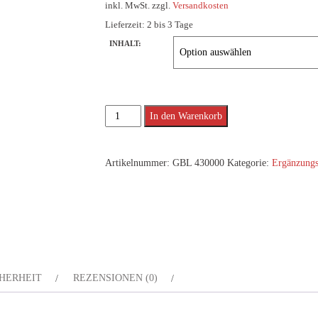
inkl. MwSt.
zzgl.
Versandkosten
Lieferzeit:
2 bis 3 Tage
INHALT:
Humin
Alternative:
In den Warenkorb
Säure
Plus
Artikelnummer:
GBL 430000
Kategorie:
Ergänzungs
Menge
HERHEIT
REZENSIONEN (0)