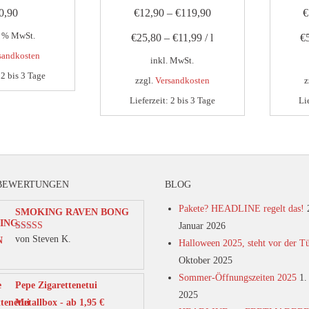
0,90
€
12,90
–
€
119,90
€
9 % MwSt.
€
25,80
–
€
11,99
/
l
€
sandkosten
inkl. MwSt.
:
2 bis 3 Tage
zzgl.
Versandkosten
z
Lieferzeit:
2 bis 3 Tage
Li
Dieses
Produkt
weist
mehrere
BEWERTUNGEN
BLOG
Varianten
auf.
Pakete? HEADLINE regelt das!
SMOKING RAVEN BONG
Die
Januar 2026
von Steven K.
Bewertet mit
Optionen
Halloween 2025, steht vor der T
5
von 5
können
Oktober 2025
auf
Sommer-Öffnungszeiten 2025
1.
Pepe Zigarettenetui
der
2025
Metallbox - ab 1,95 €