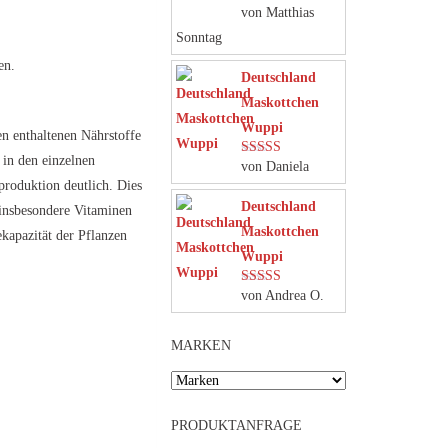
von Matthias
Bewertet mit
5
von 5
Sonntag
en.
Deutschland
Maskottchen
Wuppi
en enthaltenen Nährstoffe
 in den einzelnen
von Daniela
Bewertet mit
5
von 5
roduktion deutlich. Dies
Deutschland
 insbesondere Vitaminen
Maskottchen
kapazität der Pflanzen
Wuppi
von Andrea O.
Bewertet mit
5
von 5
MARKEN
PRODUKTANFRAGE