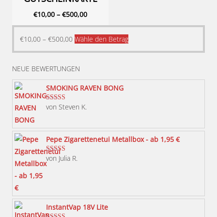
€
10,00
–
€
500,00
Dieses
€
10,00
–
€
500,00
Wähle den Betrag
Produkt
weist
NEUE BEWERTUNGEN
mehrere
Varianten
SMOKING RAVEN BONG
auf.
von Steven K.
Bewertet mit
Die
5
von 5
Optionen
können
Pepe Zigarettenetui Metallbox - ab 1,95 €
auf
von Julia R.
Bewertet mit
der
5
von 5
Produktseite
gewählt
werden
InstantVap 18V Lite