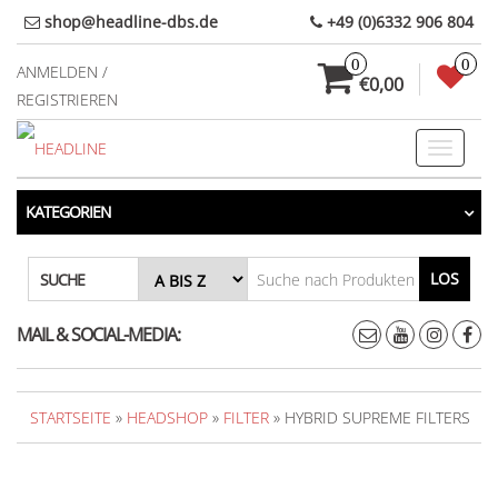
Direkt
shop@headline-dbs.de
+49 (0)6332 906 804
zum
0
0
Inhalt
ANMELDEN /
€0,00
REGISTRIEREN
Toggle
navigati
KATEGORIEN
LOS
SUCHE
MAIL & SOCIAL-MEDIA:
STARTSEITE
»
HEADSHOP
»
FILTER
» HYBRID SUPREME FILTERS