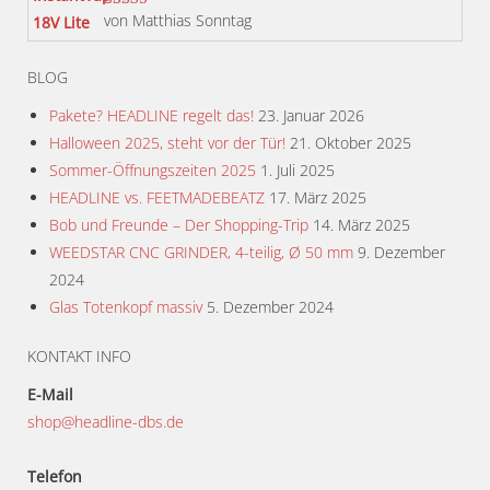
von Matthias Sonntag
Bewertet mit
5
von 5
BLOG
Pakete? HEADLINE regelt das!
23. Januar 2026
Halloween 2025, steht vor der Tür!
21. Oktober 2025
Sommer-Öffnungszeiten 2025
1. Juli 2025
HEADLINE vs. FEETMADEBEATZ
17. März 2025
Bob und Freunde – Der Shopping-Trip
14. März 2025
WEEDSTAR CNC GRINDER, 4-teilig, Ø 50 mm
9. Dezember
2024
Glas Totenkopf massiv
5. Dezember 2024
KONTAKT INFO
E-Mail
shop@headline-dbs.de
Telefon