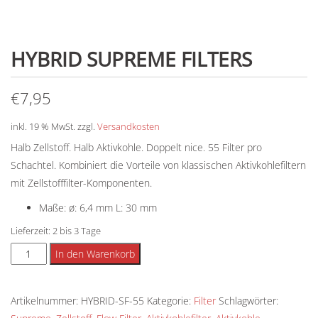
HYBRID SUPREME FILTERS
€
7,95
inkl. 19 % MwSt.
zzgl.
Versandkosten
Halb Zellstoff. Halb Aktivkohle. Doppelt nice. 55 Filter pro
Schachtel. Kombiniert die Vorteile von klassischen Aktivkohlefiltern
mit Zellstofffilter-Komponenten.
Maße: ø: 6,4 mm L: 30 mm
Lieferzeit:
2 bis 3 Tage
Hybrid
Alternative:
In den Warenkorb
Supreme
Filters
Artikelnummer:
HYBRID-SF-55
Kategorie:
Filter
Schlagwörter:
Menge