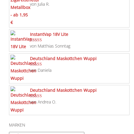
von Julia R.
Bewertet mit
5
von 5
InstantVap 18V Lite
von Matthias Sonntag
Bewertet mit
5
von 5
Deutschland Maskottchen Wuppi
von Daniela
Bewertet mit
5
von 5
Deutschland Maskottchen Wuppi
von Andrea O.
Bewertet mit
5
von 5
MARKEN