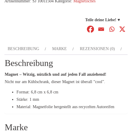
Artikelnummer:
SJ 10011504
Kategorie:
Magnetisches
Therapeut
...
Menge
Teile deine Liebe! ♥
BESCHREIBUNG
MARKE
REZENSIONEN (0)
Beschreibung
Magnet – Witzig, nützlich und auf jeden Fall anziehend!
Nicht nur am Kühlschrank, dieser Magnet ist überall “cool”.
Format: 6,8 cm x 6,8 cm
Stärke: 1 mm
Material: Magnetfolie hergestellt aus recycelten Autoreifen
Marke