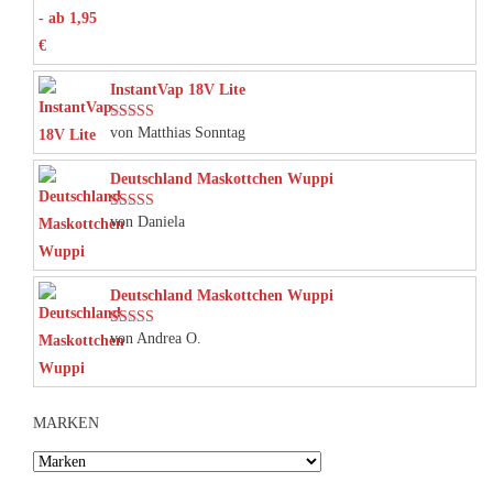
InstantVap 18V Lite
von Matthias Sonntag
Bewertet mit
5
von 5
Deutschland Maskottchen Wuppi
von Daniela
Bewertet mit
5
von 5
Deutschland Maskottchen Wuppi
von Andrea O.
Bewertet mit
5
von 5
MARKEN