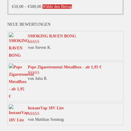
Dieses
€
10,00
–
€
500,00
Wähle den Betrag
Produkt
weist
NEUE BEWERTUNGEN
mehrere
Varianten
SMOKING RAVEN BONG
auf.
von Steven K.
Bewertet mit
Die
5
von 5
Optionen
können
Pepe Zigarettenetui Metallbox - ab 1,95 €
auf
von Julia R.
Bewertet mit
der
5
von 5
Produktseite
gewählt
werden
InstantVap 18V Lite
von Matthias Sonntag
Bewertet mit
5
von 5