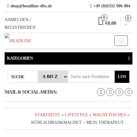
Direkt
shop@headline-dbs.de
+49 (0)6332 906 804
zum
0
0
Inhalt
ANMELDEN /
€0,00
REGISTRIEREN
Toggle
navigati
KATEGORIEN
LOS
SUCHE
MAIL & SOCIAL-MEDIA:
STARTSEITE
»
LIFESTYLE
»
MAGNETISCHES
»
KÜHLSCHRANKMAGNET – MEIN THERAPEUT …