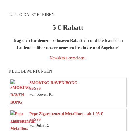
“UP TO DATE” BLEIBEN!
5 €
Rabatt
Trag dich für deinen exklusiven Rabatt ein und bleib auf dem
Laufenden über unsere neuesten Produkte und Angebote!
Newsletter anmelden!
NEUE BEWERTUNGEN
SMOKING RAVEN BONG
von Steven K.
Bewertet mit
5
von 5
Pepe Zigarettenetui Metallbox - ab 1,95 €
von Julia R.
Bewertet mit
5
von 5