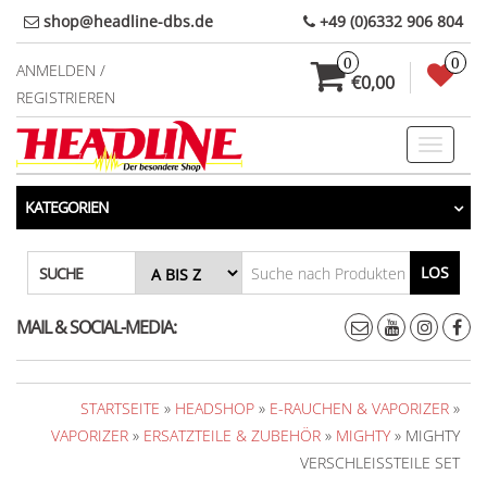
Direkt
shop@headline-dbs.de
+49 (0)6332 906 804
zum
0
0
Inhalt
ANMELDEN /
€0,00
REGISTRIEREN
Toggle
navigati
KATEGORIEN
LOS
SUCHE
MAIL & SOCIAL-MEDIA:
STARTSEITE
»
HEADSHOP
»
E-RAUCHEN & VAPORIZER
»
VAPORIZER
»
ERSATZTEILE & ZUBEHÖR
»
MIGHTY
» MIGHTY
VERSCHLEISSTEILE SET