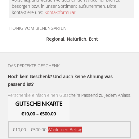
besorgen bzw. in unser Sortiment aufzunehmen. Bitte
kontaktiere uns:
Kontaktformular
HONIG VOM BIENENGARTEN:
Regional, Natürlich, Echt
DAS PERFEKTE GESCHENK
Noch kein Geschenk? Und auch keine Ahnung was
passend ist?
Verschenke einfach einen Gutschein! Passend zu jedem Anlass.
GUTSCHEINKARTE
€
10,00
–
€
500,00
Dieses
€
10,00
–
€
500,00
Wähle den Betrag
Produkt