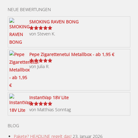
weist
NEUE BEWERTUNGEN
mehrere
Varianten
SMOKING RAVEN BONG
auf.
von Steven K.
Bewertet
Die
mit
5
von 5
Optionen
können
Pepe Zigarettenetui Metallbox - ab 1,95 €
auf
von Julia R.
der
Bewertet
mit
5
von 5
Produktseite
gewählt
werden
InstantVap 18V Lite
von Matthias Sonntag
Bewertet
mit
5
von 5
BLOG
Pakete? HEADLINE regelt das!
23. Januar 2026