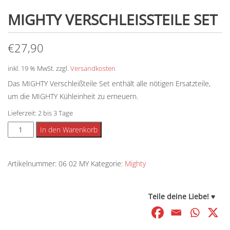
MIGHTY VERSCHLEISSTEILE SET
€
27,90
inkl. 19 % MwSt.
zzgl.
Versandkosten
Das MIGHTY Verschleißteile Set enthält alle nötigen Ersatzteile,
um die MIGHTY Kühleinheit zu erneuern.
Lieferzeit:
2 bis 3 Tage
MIGHTY
Alternative:
In den Warenkorb
Verschleißteile
Set
Artikelnummer:
06 02 MY
Kategorie:
Mighty
Menge
Teile deine Liebe! ♥