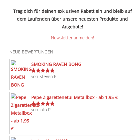
Trag dich für deinen exklusiven Rabatt ein und bleib auf
dem Laufenden über unsere neuesten Produkte und
Angebote!
Newsletter anmelden!
NEUE BEWERTUNGEN
SMOKING RAVEN BONG
von Steven K.
Bewertet
mit
5
von 5
Pepe Zigarettenetui Metallbox - ab 1,95 €
von Julia R.
Bewertet
mit
5
von 5