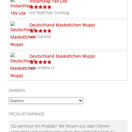
InstantVap 18V Lite
von Matthias Sonntag
Bewertet
mit
5
von 5
Deutschland Maskottchen Wuppi
von Daniela
Bewertet
mit
5
von 5
Deutschland Maskottchen Wuppi
von Andrea O.
Bewertet
mit
5
von 5
MARKEN
PRODUKTANFRAGE
Du vermisst ein Produkt? Wir freuen uns über Deinen
Vorschlag und werden versuchen den Artikel für Dich zu