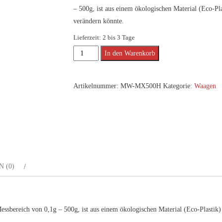
– 500g, ist aus einem ökologischen Material (Eco-Pl
verändern könnte.
Lieferzeit:
2 bis 3 Tage
MY
Alternative:
In den Warenkorb
WEIGH
MX
Artikelnummer:
MW-MX500H
Kategorie:
Waagen
500
Hemp
Menge
 (0)
ssbereich von 0,1g – 500g, ist aus einem ökologischen Material (Eco-Plastik)