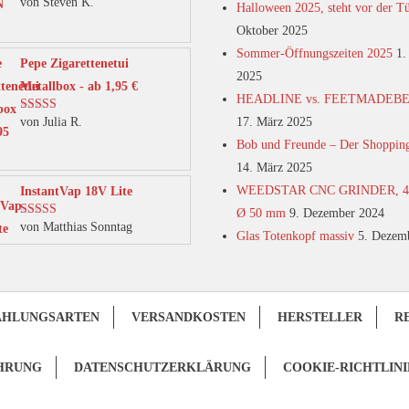
von Steven K.
Bewertet mit
Halloween 2025, steht vor der T
5
von 5
Oktober 2025
Sommer-Öffnungszeiten 2025
1.
Pepe Zigarettenetui
2025
Metallbox - ab 1,95 €
HEADLINE vs. FEETMADEB
von Julia R.
17. März 2025
Bewertet mit
5
von 5
Bob und Freunde – Der Shoppin
14. März 2025
WEEDSTAR CNC GRINDER, 4-t
InstantVap 18V Lite
Ø 50 mm
9. Dezember 2024
von Matthias Sonntag
Bewertet mit
Glas Totenkopf massiv
5. Dezem
5
von 5
AHLUNGSARTEN
VERSANDKOSTEN
HERSTELLER
R
HRUNG
DATENSCHUTZERKLÄRUNG
COOKIE-RICHTLINI