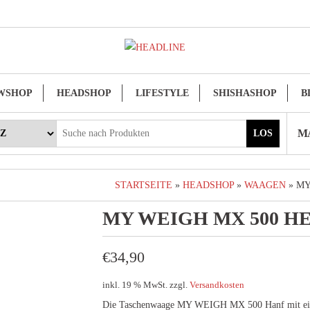
WSHOP
HEADSHOP
LIFESTYLE
SHISHASHOP
B
MA
LOS
STARTSEITE
»
HEADSHOP
»
WAAGEN
» MY
MY WEIGH MX 500 H
€
34,90
inkl. 19 % MwSt.
zzgl.
Versandkosten
Die Taschenwaage MY WEIGH MX 500 Hanf mit ein