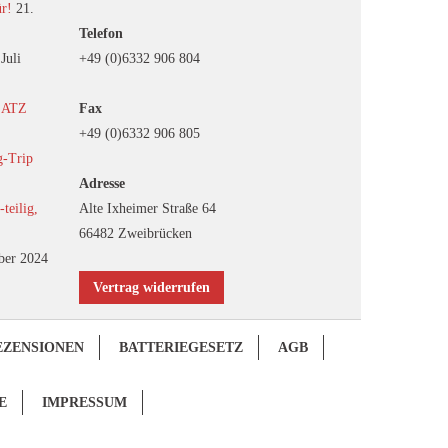
ür!
21.
Telefon
 Juli
+49 (0)6332 906 804
EATZ
Fax
+49 (0)6332 906 805
g-Trip
Adresse
eilig,
Alte Ixheimer Straße 64
66482 Zweibrücken
ber 2024
Vertrag widerrufen
EZENSIONEN
BATTERIEGESETZ
AGB
E
IMPRESSUM