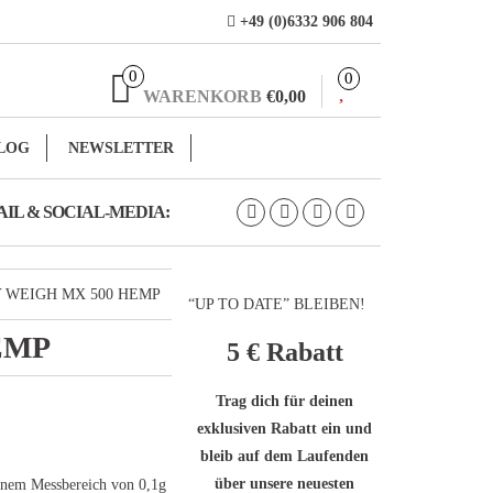
+49 (0)6332 906 804
0
0
WARENKORB
€0,00
LOG
NEWSLETTER
IL & SOCIAL-MEDIA:
 WEIGH MX 500 HEMP
“UP TO DATE” BLEIBEN!
EMP
5 €
Rabatt
Trag dich für deinen
exklusiven Rabatt ein und
bleib auf dem Laufenden
über unsere neuesten
em Messbereich von 0,1g