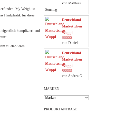
von Matthias
Bewertet mit
5
von 5
d erfunden. My Weigh ist
Sonntag
as Hanfplastik für diese
Deutschland
Maskottchen
 eigentlich kompliziert und
Wuppi
auft.
von Daniela
Bewertet mit
lem zu etablieren.
5
von 5
Deutschland
Maskottchen
Wuppi
von Andrea O.
Bewertet mit
5
von 5
MARKEN
PRODUKTANFRAGE