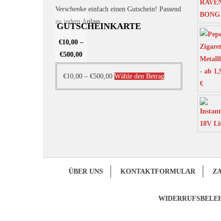
Verschenke einfach einen Gutschein! Passend
zu jedem Anlass.
GUTSCHEINKARTE
€
10,00
–
€
500,00
Dieses
€
10,00
–
€
500,00
Wähle den Betrag
Produkt
weist
mehrere
Varianten
auf.
Die
Optionen
ÜBER UNS
KONTAKTFORMULAR
Z
können
auf
WIDERRUFSBELE
der
Produktseite