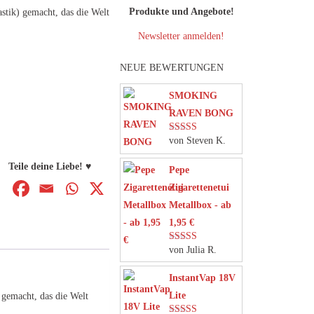
Produkte und Angebote!
astik) gemacht, das die Welt
Newsletter anmelden!
NEUE BEWERTUNGEN
SMOKING
RAVEN BONG
von Steven K.
Bewertet mit
5
von 5
Teile deine Liebe! ♥
Pepe
Zigarettenetui
Metallbox - ab
1,95 €
von Julia R.
Bewertet mit
5
von 5
InstantVap 18V
Lite
 gemacht, das die Welt