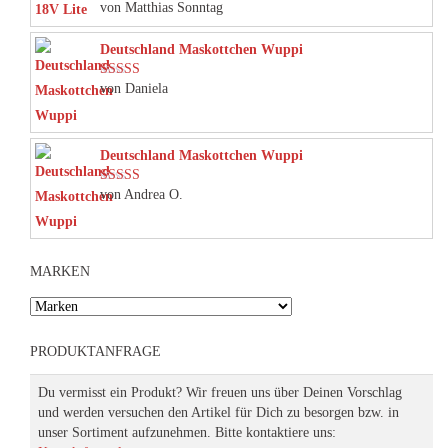
von Matthias Sonntag
Bewertet mit
5
von 5
Deutschland Maskottchen Wuppi
von Daniela
Bewertet mit
5
von 5
Deutschland Maskottchen Wuppi
von Andrea O.
Bewertet mit
5
von 5
MARKEN
PRODUKTANFRAGE
Du vermisst ein Produkt? Wir freuen uns über Deinen Vorschlag
und werden versuchen den Artikel für Dich zu besorgen bzw. in
unser Sortiment aufzunehmen. Bitte kontaktiere uns: