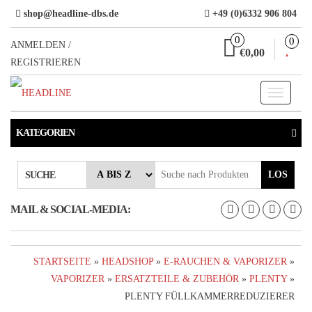
Direkt
shop@headline-dbs.de
+49 (0)6332 906 804
zum
0
0
Inhalt
ANMELDEN /
€0,00
REGISTRIEREN
Toggle
navigati
KATEGORIEN
LOS
SUCHE
MAIL & SOCIAL-MEDIA:
STARTSEITE
»
HEADSHOP
»
E-RAUCHEN & VAPORIZER
»
VAPORIZER
»
ERSATZTEILE & ZUBEHÖR
»
PLENTY
»
PLENTY FÜLLKAMMERREDUZIERER