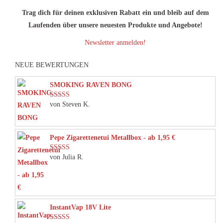
Trag dich für deinen exklusiven Rabatt ein und bleib auf dem
Laufenden über unsere neuesten Produkte und Angebote!
Newsletter anmelden!
NEUE BEWERTUNGEN
SMOKING RAVEN BONG
von Steven K.
Bewertet mit
5
von 5
Pepe Zigarettenetui Metallbox - ab 1,95 €
von Julia R.
Bewertet mit
5
von 5
InstantVap 18V Lite