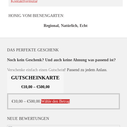
Kontaktformular
HONIG VOM BIENENGARTEN:
Regional, Natürlich, Echt
DAS PERFEKTE GESCHENK
Noch kein Geschenk? Und auch keine Ahnung was passend ist?
Verschenke einfach einen Gutschein! Passend zu jedem Anlass.
GUTSCHEINKARTE
€
10,00
–
€
500,00
Dieses
€
10,00
–
€
500,00
Wähle den Betrag
Produkt
weist
NEUE BEWERTUNGEN
mehrere