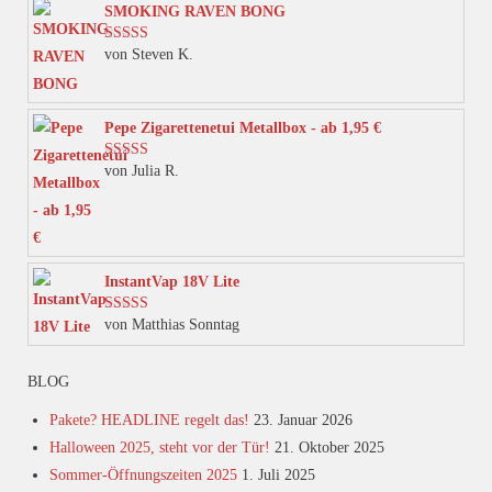
Varianten
SMOKING RAVEN BONG
auf.
von Steven K.
Bewertet mit
Die
5
von 5
Optionen
können
Pepe Zigarettenetui Metallbox - ab 1,95 €
auf
von Julia R.
Bewertet mit
der
5
von 5
Produktseite
gewählt
werden
InstantVap 18V Lite
von Matthias Sonntag
Bewertet mit
5
von 5
BLOG
Pakete? HEADLINE regelt das!
23. Januar 2026
Halloween 2025, steht vor der Tür!
21. Oktober 2025
Sommer-Öffnungszeiten 2025
1. Juli 2025