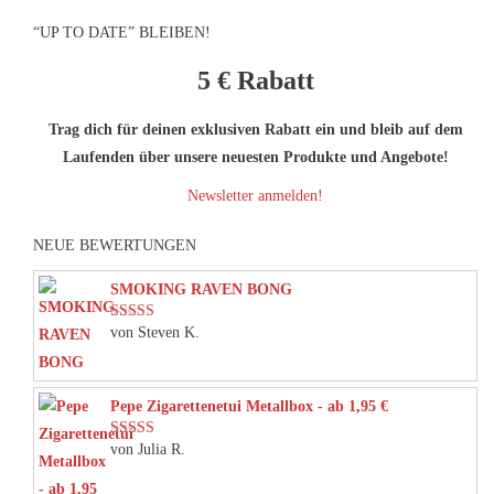
“UP TO DATE” BLEIBEN!
5 €
Rabatt
Trag dich für deinen exklusiven Rabatt ein und bleib auf dem
Laufenden über unsere neuesten Produkte und Angebote!
Newsletter anmelden!
NEUE BEWERTUNGEN
SMOKING RAVEN BONG
von Steven K.
Bewertet mit
5
von 5
Pepe Zigarettenetui Metallbox - ab 1,95 €
von Julia R.
Bewertet mit
5
von 5