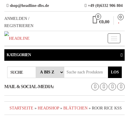
Direkt
shop@headline-dbs.de
+49 (0)6332 906 804
zum
0
0
Inhalt
ANMELDEN /
€0,00
REGISTRIEREN
Toggle
navigati
KATEGORIEN
LOS
SUCHE
MAIL & SOCIAL-MEDIA:
STARTSEITE
»
HEADSHOP
»
BLÄTTCHEN
» ROOR RICE KSS