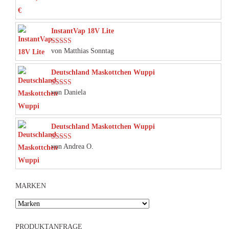
InstantVap 18V Lite
von Matthias Sonntag
Bewertet mit
5
von 5
Deutschland Maskottchen Wuppi
von Daniela
Bewertet mit
5
von 5
Deutschland Maskottchen Wuppi
von Andrea O.
Bewertet mit
5
von 5
MARKEN
PRODUKTANFRAGE