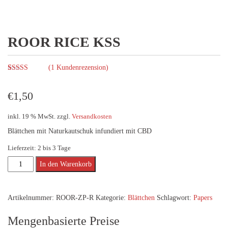
ROOR RICE KSS
(
1
Kundenrezension)
Bewertet mit
1
5.00
von 5,
basierend auf
€
1,50
Kundenbewertung
inkl. 19 % MwSt.
zzgl.
Versandkosten
Blättchen mit Naturkautschuk infundiert mit CBD
Lieferzeit:
2 bis 3 Tage
ROOR
Alternative:
In den Warenkorb
RICE
KSS
Artikelnummer:
ROOR-ZP-R
Kategorie:
Blättchen
Schlagwort:
Papers
Menge
Mengenbasierte Preise