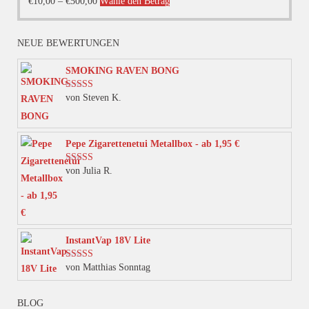
Dieses
€
10,00
–
€
500,00
Wähle den Betrag
Produkt
weist
NEUE BEWERTUNGEN
mehrere
Varianten
SMOKING RAVEN BONG
auf.
von Steven K.
Bewertet mit
Die
5
von 5
Optionen
können
Pepe Zigarettenetui Metallbox - ab 1,95 €
auf
von Julia R.
Bewertet mit
der
5
von 5
Produktseite
gewählt
werden
InstantVap 18V Lite
von Matthias Sonntag
Bewertet mit
5
von 5
BLOG