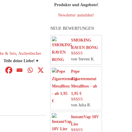
Produkte und Angebote!
Newsletter anmelden!
NEUE BEWERTUNGEN
SMOKING
RAVEN BONG
ke & Sets
,
Aschenbecher
von Steven K.
Bewertet mit
Teile deine Liebe! ♥
5
von 5
Pepe
Zigarettenetui
Metallbox - ab
1,95 €
von Julia R.
Bewertet mit
5
von 5
InstantVap 18V
Lite