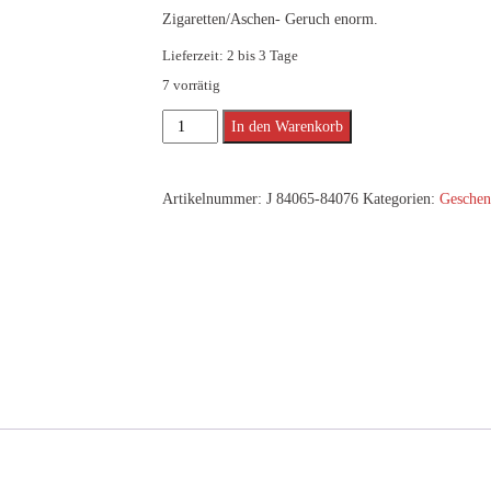
Zigaretten/Aschen- Geruch enorm.
Lieferzeit:
2 bis 3 Tage
7 vorrätig
Rotationsascher
Alternative:
In den Warenkorb
Menge
Artikelnummer:
J 84065-84076
Kategorien:
Geschen