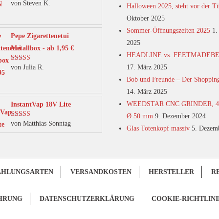
von Steven K.
Bewertet mit
Halloween 2025, steht vor der T
5
von 5
Oktober 2025
Sommer-Öffnungszeiten 2025
1.
Pepe Zigarettenetui
2025
Metallbox - ab 1,95 €
HEADLINE vs. FEETMADEB
von Julia R.
17. März 2025
Bewertet mit
5
von 5
Bob und Freunde – Der Shoppin
14. März 2025
WEEDSTAR CNC GRINDER, 4-t
InstantVap 18V Lite
Ø 50 mm
9. Dezember 2024
von Matthias Sonntag
Bewertet mit
Glas Totenkopf massiv
5. Dezem
5
von 5
AHLUNGSARTEN
VERSANDKOSTEN
HERSTELLER
R
HRUNG
DATENSCHUTZERKLÄRUNG
COOKIE-RICHTLINI