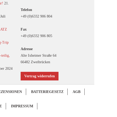
ür!
21.
Telefon
 Juli
+49 (0)6332 906 804
EATZ
Fax
+49 (0)6332 906 805
g-Trip
Adresse
eilig,
Alte Ixheimer Straße 64
66482 Zweibrücken
ber 2024
Vertrag widerrufen
EZENSIONEN
BATTERIEGESETZ
AGB
E
IMPRESSUM