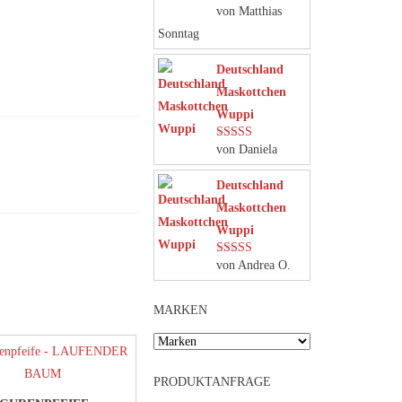
von Matthias
Bewertet mit
5
von 5
Sonntag
Deutschland
Maskottchen
Wuppi
von Daniela
Bewertet mit
5
von 5
Deutschland
Maskottchen
Wuppi
von Andrea O.
Bewertet mit
5
von 5
MARKEN
PRODUKTANFRAGE