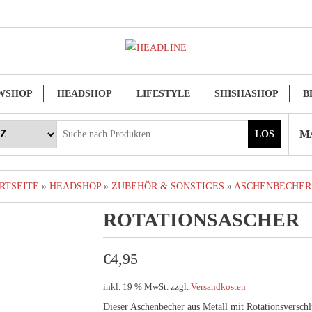
WSHOP
HEADSHOP
LIFESTYLE
SHISHASHOP
B
MA
LOS
RTSEITE
»
HEADSHOP
»
ZUBEHÖR & SONSTIGES
»
ASCHENBECHER
ROTATIONSASCHER
€
4,95
inkl. 19 % MwSt.
zzgl.
Versandkosten
Dieser Aschenbecher aus Metall mit Rotationsverschlu