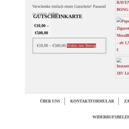
Verschenke einfach einen Gutschein! Passend
zu jedem Anlass.
GUTSCHEINKARTE
€
10,00
–
€
500,00
Dieses
€
10,00
–
€
500,00
Wähle den Betrag
Produkt
weist
mehrere
Varianten
auf.
Die
Optionen
ÜBER UNS
KONTAKTFORMULAR
Z
können
auf
WIDERRUFSBELE
der
Produktseite