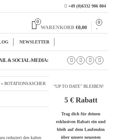
+49 (0)6332 906 804
0
0
WARENKORB
€0,00
LOG
NEWSLETTER
IL & SOCIAL-MEDIA:
» ROTATIONSASCHER
“UP TO DATE” BLEIBEN!
5 €
Rabatt
Trag dich für deinen
exklusiven Rabatt ein und
bleib auf dem Laufenden
über unsere neuesten
ss reduziert den kalten