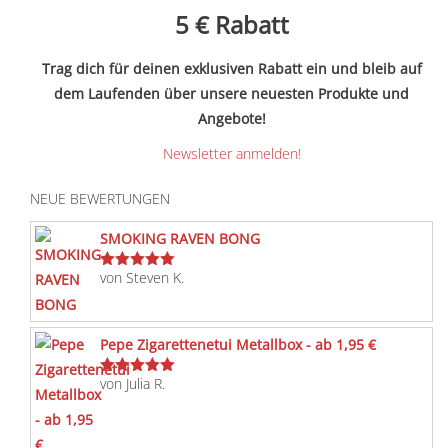
5 €
Rabatt
Trag dich für deinen exklusiven Rabatt ein und bleib auf
dem Laufenden über unsere neuesten Produkte und
Angebote!
Newsletter anmelden!
NEUE BEWERTUNGEN
SMOKING RAVEN BONG
von Steven K.
Bewertet
mit
5
von 5
Pepe Zigarettenetui Metallbox - ab 1,95 €
von Julia R.
Bewertet
mit
5
von 5