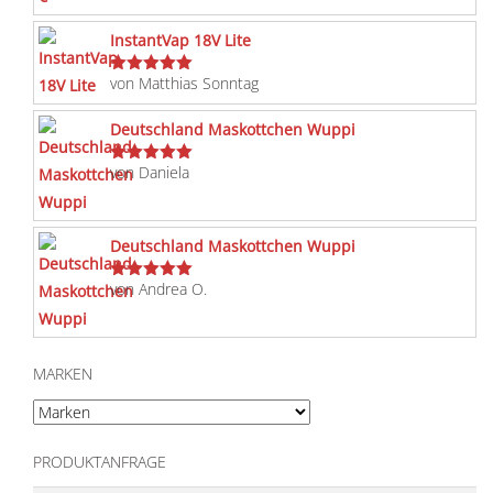
InstantVap 18V Lite
von Matthias Sonntag
Bewertet
mit
5
von 5
Deutschland Maskottchen Wuppi
von Daniela
Bewertet
mit
5
von 5
Deutschland Maskottchen Wuppi
von Andrea O.
Bewertet
mit
5
von 5
MARKEN
PRODUKTANFRAGE