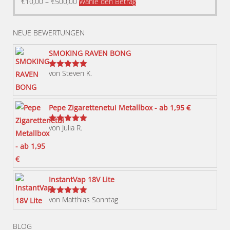
Dieses
€
10,00
–
€
500,00
Wähle den Betrag
Produkt
weist
NEUE BEWERTUNGEN
mehrere
Varianten
SMOKING RAVEN BONG
auf.
von Steven K.
Bewertet
Die
mit
5
von 5
Optionen
können
Pepe Zigarettenetui Metallbox - ab 1,95 €
auf
von Julia R.
der
Bewertet
mit
5
von 5
Produktseite
gewählt
werden
InstantVap 18V Lite
von Matthias Sonntag
Bewertet
mit
5
von 5
BLOG