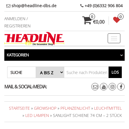
Direkt
shop@headline-dbs.de
+49 (0)6332 906 804
zum
0
0
Inhalt
ANMELDEN /
€0,00
REGISTRIEREN
Toggle
navigati
KATEGORIEN
LOS
SUCHE
MAIL & SOCIAL-MEDIA:
STARTSEITE
»
GROWSHOP
»
PFLANZENLICHT
»
LEUCHTMITTEL
»
LED LAMPEN
» SANLIGHT SCHIENE 74 CM – 2 STÜCK