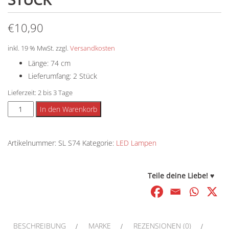
€
10,90
inkl. 19 % MwSt.
zzgl.
Versandkosten
Länge: 74 cm
Lieferumfang: 2 Stück
Lieferzeit:
2 bis 3 Tage
SANlight
Alternative:
In den Warenkorb
Schiene
74
Artikelnummer:
SL S74
Kategorie:
LED Lampen
cm
-
2
Teile deine Liebe! ♥
Stück
Menge
BESCHREIBUNG
MARKE
REZENSIONEN (0)