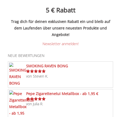
5 €
Rabatt
Trag dich für deinen exklusiven Rabatt ein und bleib auf
dem Laufenden über unsere neuesten Produkte und
Angebote!
Newsletter anmelden!
NEUE BEWERTUNGEN
SMOKING RAVEN BONG
von Steven K.
Bewertet
mit
5
von 5
Pepe Zigarettenetui Metallbox - ab 1,95 €
von Julia R.
Bewertet
mit
5
von 5