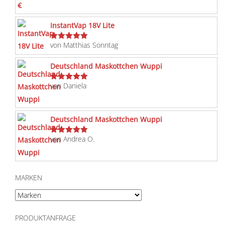
InstantVap 18V Lite
von Matthias Sonntag
Bewertet
mit
5
von 5
Deutschland Maskottchen Wuppi
von Daniela
Bewertet
mit
5
von 5
Deutschland Maskottchen Wuppi
von Andrea O.
Bewertet
mit
5
von 5
MARKEN
PRODUKTANFRAGE