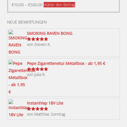
Dieses
€
10,00
–
€
500,00
Wähle den Betrag
Produkt
weist
NEUE BEWERTUNGEN
mehrere
Varianten
SMOKING RAVEN BONG
auf.
von Steven K.
Bewertet
Die
mit
5
von 5
Optionen
können
Pepe Zigarettenetui Metallbox - ab 1,95 €
auf
von Julia R.
der
Bewertet
mit
5
von 5
Produktseite
gewählt
werden
InstantVap 18V Lite
von Matthias Sonntag
Bewertet
mit
5
von 5