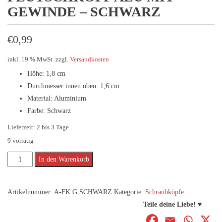
GEWINDE – SCHWARZ
€
0,99
inkl. 19 % MwSt.
zzgl.
Versandkosten
Höhe: 1,8 cm
Durchmesser innen oben: 1,6 cm
Material: Aluminium
Farbe: Schwarz
Lieferzeit:
2 bis 3 Tage
9 vorrätig
Flutschkopf
Alternative:
In den Warenkorb
Alu
mit
Artikelnummer:
A-FK G SCHWARZ
Kategorie:
Schraubköpfe
Gewinde
Teile deine Liebe! ♥
-
Schwarz