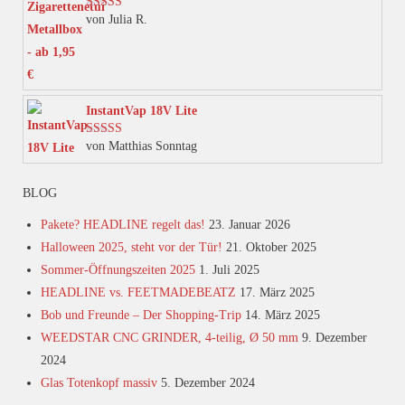
von Julia R.
Bewertet mit
der
5
von 5
Produktseite
gewählt
werden
InstantVap 18V Lite
von Matthias Sonntag
Bewertet mit
5
von 5
BLOG
Pakete? HEADLINE regelt das!
23. Januar 2026
Halloween 2025, steht vor der Tür!
21. Oktober 2025
Sommer-Öffnungszeiten 2025
1. Juli 2025
HEADLINE vs. FEETMADEBEATZ
17. März 2025
Bob und Freunde – Der Shopping-Trip
14. März 2025
WEEDSTAR CNC GRINDER, 4-teilig, Ø 50 mm
9. Dezember
2024
Glas Totenkopf massiv
5. Dezember 2024