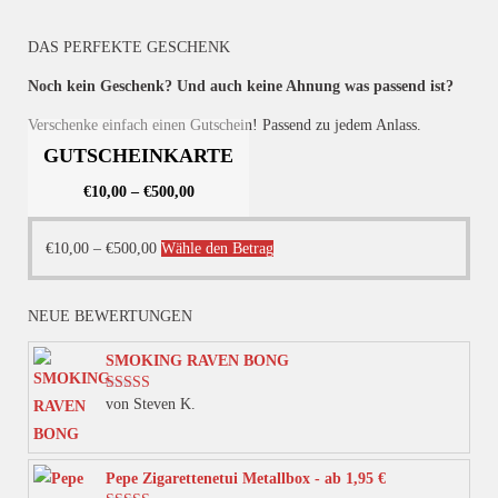
DAS PERFEKTE GESCHENK
Noch kein Geschenk? Und auch keine Ahnung was passend ist?
Verschenke einfach einen Gutschein! Passend zu jedem Anlass.
GUTSCHEINKARTE
€
10,00
–
€
500,00
Dieses
€
10,00
–
€
500,00
Wähle den Betrag
Produkt
weist
NEUE BEWERTUNGEN
mehrere
Varianten
SMOKING RAVEN BONG
auf.
von Steven K.
Bewertet mit
Die
5
von 5
Optionen
können
Pepe Zigarettenetui Metallbox - ab 1,95 €
auf