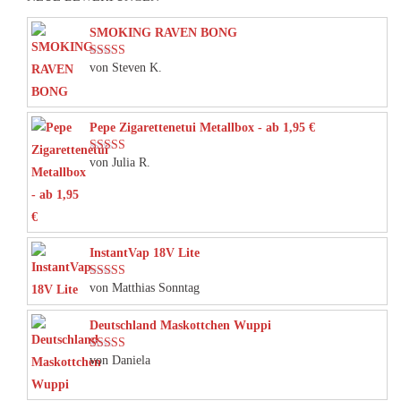
SMOKING RAVEN BONG
von Steven K.
Bewertet mit
5
von 5
Pepe Zigarettenetui Metallbox - ab 1,95 €
von Julia R.
Bewertet mit
5
von 5
InstantVap 18V Lite
von Matthias Sonntag
Bewertet mit
5
von 5
Deutschland Maskottchen Wuppi
von Daniela
Bewertet mit
5
von 5