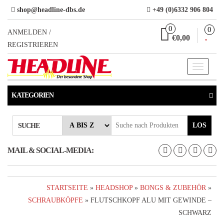
Direkt
shop@headline-dbs.de
+49 (0)6332 906 804
zum
0
0
Inhalt
ANMELDEN /
€0,00
REGISTRIEREN
Toggle
navigati
KATEGORIEN
LOS
SUCHE
MAIL & SOCIAL-MEDIA:
STARTSEITE
»
HEADSHOP
»
BONGS & ZUBEHÖR
»
SCHRAUBKÖPFE
» FLUTSCHKOPF ALU MIT GEWINDE –
SCHWARZ