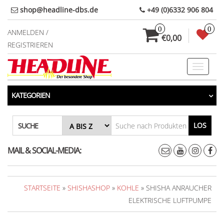
Direkt
shop@headline-dbs.de
+49 (0)6332 906 804
zum
0
0
Inhalt
ANMELDEN /
€0,00
REGISTRIEREN
Toggle
navigati
KATEGORIEN
LOS
SUCHE
MAIL & SOCIAL-MEDIA:
STARTSEITE
»
SHISHASHOP
»
KOHLE
» SHISHA ANRAUCHER
ELEKTRISCHE LUFTPUMPE