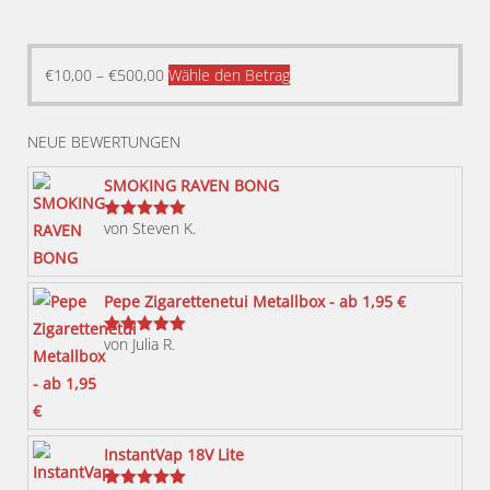
Dieses
€
10,00
–
€
500,00
Wähle den Betrag
Produkt
weist
NEUE BEWERTUNGEN
mehrere
Varianten
SMOKING RAVEN BONG
auf.
von Steven K.
Bewertet
Die
mit
5
von 5
Optionen
können
Pepe Zigarettenetui Metallbox - ab 1,95 €
auf
von Julia R.
der
Bewertet
mit
5
von 5
Produktseite
gewählt
werden
InstantVap 18V Lite