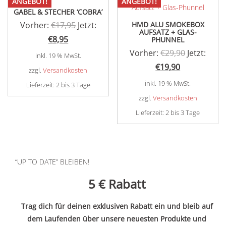
ANGEBOT!
ANGEBOT!
GABEL & STECHER ‘COBRA’
Ursprünglicher
Vorher:
€
17,95
Jetzt:
HMD ALU SMOKEBOX
AUFSATZ + GLAS-
Aktueller
Preis
€
8,95
PHUNNEL
Ursprüngl
Preis
war:
Vorher:
€
29,90
Jetzt:
inkl. 19 % MwSt.
Aktueller
Preis
ist:
€17,95
€
19,90
zzgl.
Versandkosten
Preis
war:
€8,95.
inkl. 19 % MwSt.
Lieferzeit:
2 bis 3 Tage
ist:
€29,90
zzgl.
Versandkosten
€19,90.
Lieferzeit:
2 bis 3 Tage
“UP TO DATE” BLEIBEN!
5 €
Rabatt
Trag dich für deinen exklusiven Rabatt ein und bleib auf
dem Laufenden über unsere neuesten Produkte und