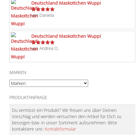
Deutschland Maskottchen Wuppi
von Daniela
Bewertet
mit
5
von 5
Deutschland Maskottchen Wuppi
von Andrea O.
Bewertet
mit
5
von 5
MARKEN
PRODUKTANFRAGE
Du vermisst ein Produkt? Wir freuen uns über Deinen
Vorschlag und werden versuchen den Artikel für Dich zu
besorgen bzw. in unser Sortiment aufzunehmen. Bitte
kontaktiere uns:
Kontaktformular