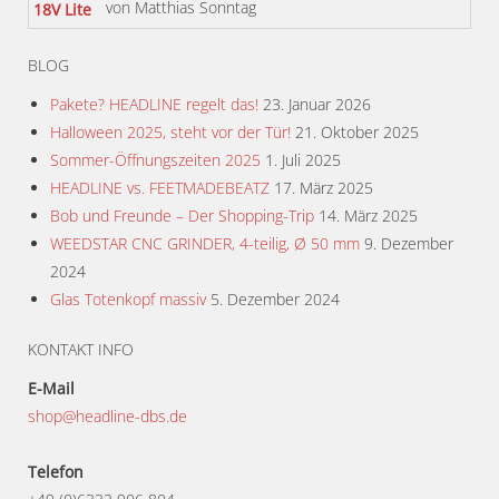
von Matthias Sonntag
Bewertet
mit
5
von 5
BLOG
Pakete? HEADLINE regelt das!
23. Januar 2026
Halloween 2025, steht vor der Tür!
21. Oktober 2025
Sommer-Öffnungszeiten 2025
1. Juli 2025
HEADLINE vs. FEETMADEBEATZ
17. März 2025
Bob und Freunde – Der Shopping-Trip
14. März 2025
WEEDSTAR CNC GRINDER, 4-teilig, Ø 50 mm
9. Dezember
2024
Glas Totenkopf massiv
5. Dezember 2024
KONTAKT INFO
E-Mail
shop@headline-dbs.de
Telefon