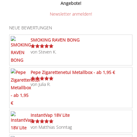
Angebote!
Newsletter anmelden!
NEUE BEWERTUNGEN
SMOKING RAVEN BONG
von Steven K.
Bewertet
mit
5
von 5
Pepe Zigarettenetui Metallbox - ab 1,95 €
von Julia R.
Bewertet
mit
5
von 5
InstantVap 18V Lite
von Matthias Sonntag
Bewertet
mit
5
von 5