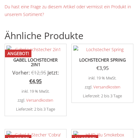
Du hast eine Frage zu diesem Artikel oder vermisst ein Produkt in
unserem Sortiment?
Ähnliche Produkte
ANGEBOT!
GABEL LOCHSTECHER
LOCHSTECHER SPRING
2IN1
€
3,95
Ursprünglicher
Vorher:
€
12,95
Jetzt:
inkl. 19 % MwSt.
Aktueller
Preis
€
4,95
zzgl.
Versandkosten
Preis
war:
inkl. 19 % MwSt.
Lieferzeit:
2 bis 3 Tage
ist:
€12,95
zzgl.
Versandkosten
€4,95.
Lieferzeit:
2 bis 3 Tage