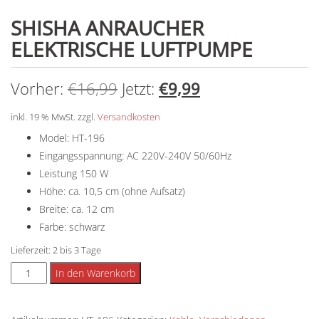
SHISHA ANRAUCHER
ELEKTRISCHE LUFTPUMPE
Ursprünglicher
Aktueller
Vorher:
€
16,99
Jetzt:
€
9,99
Preis
Preis
inkl. 19 % MwSt.
zzgl.
Versandkosten
Model: HT-196
war:
ist:
Eingangsspannung: AC 220V-240V 50/60Hz
€16,99
€9,99.
Leistung 150 W
Höhe: ca. 10,5 cm (ohne Aufsatz)
Breite: ca. 12 cm
Farbe: schwarz
Lieferzeit:
2 bis 3 Tage
Shisha
Alternative:
In den Warenkorb
Anraucher
Elektrische