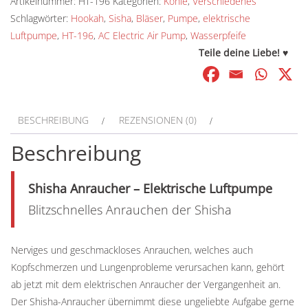
Artikelnummer:
HT-196
Kategorien:
Kohle
,
Verschiedenes
Luftpumpe
Schlagwörter:
Hookah
,
Sisha
,
Bläser
,
Pumpe
,
elektrische
Menge
Luftpumpe
,
HT-196
,
AC Electric Air Pump
,
Wasserpfeife
Teile deine Liebe! ♥
BESCHREIBUNG
REZENSIONEN (0)
Beschreibung
Shisha Anraucher – Elektrische Luftpumpe
Blitzschnelles Anrauchen der Shisha
Nerviges und geschmackloses Anrauchen, welches auch
Kopfschmerzen und Lungenprobleme verursachen kann, gehört
ab jetzt mit dem elektrischen Anraucher der Vergangenheit an.
Der Shisha-Anraucher übernimmt diese ungeliebte Aufgabe gerne