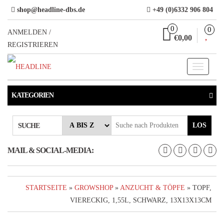
Direkt
shop@headline-dbs.de
+49 (0)6332 906 804
zum
0
0
Inhalt
ANMELDEN /
€0,00
REGISTRIEREN
Toggle
navigati
KATEGORIEN
LOS
SUCHE
MAIL & SOCIAL-MEDIA:
STARTSEITE
»
GROWSHOP
»
ANZUCHT & TÖPFE
» TOPF,
VIERECKIG, 1,55L, SCHWARZ, 13X13X13CM