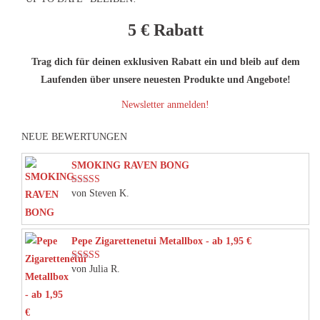
5 €
Rabatt
Trag dich für deinen exklusiven Rabatt ein und bleib auf dem
Laufenden über unsere neuesten Produkte und Angebote!
Newsletter anmelden!
NEUE BEWERTUNGEN
SMOKING RAVEN BONG
von Steven K.
Bewertet mit
5
von 5
Pepe Zigarettenetui Metallbox - ab 1,95 €
von Julia R.
Bewertet mit
5
von 5