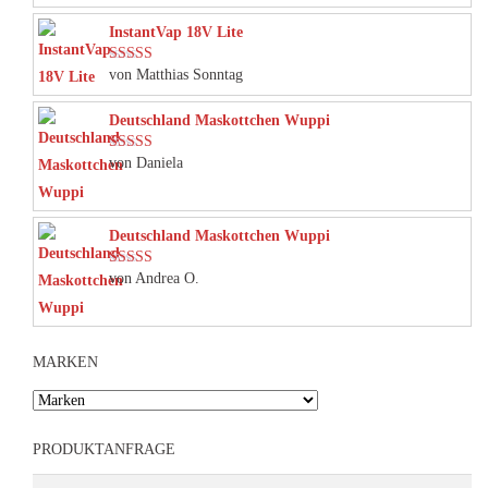
InstantVap 18V Lite
von Matthias Sonntag
Bewertet mit
5
von 5
Deutschland Maskottchen Wuppi
von Daniela
Bewertet mit
5
von 5
Deutschland Maskottchen Wuppi
von Andrea O.
Bewertet mit
5
von 5
MARKEN
PRODUKTANFRAGE