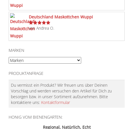
mit
5
von 5
Deutschland Maskottchen Wuppi
von Andrea O.
Bewertet
mit
5
von 5
MARKEN
PRODUKTANFRAGE
Du vermisst ein Produkt? Wir freuen uns über Deinen
Vorschlag und werden versuchen den Artikel für Dich zu
besorgen bzw. in unser Sortiment aufzunehmen. Bitte
kontaktiere uns:
Kontaktformular
HONIG VOM BIENENGARTEN:
Regional, Natürlich, Echt