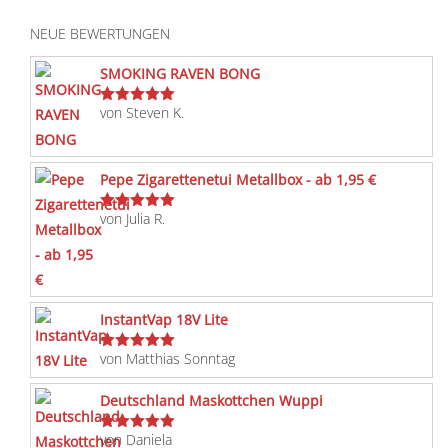
NEUE BEWERTUNGEN
SMOKING RAVEN BONG
von Steven K.
Bewertet
mit
5
von 5
Pepe Zigarettenetui Metallbox - ab 1,95 €
von Julia R.
Bewertet
mit
5
von 5
InstantVap 18V Lite
von Matthias Sonntag
Bewertet
mit
5
von 5
Deutschland Maskottchen Wuppi
von Daniela
Bewertet