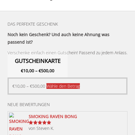
DAS PERFEKTE GESCHENK
Noch kein Geschenk? Und auch keine Ahnung was
passend ist?
Verschenke einfach einen Gutschein! Passend zu jedem Anlass.
GUTSCHEINKARTE
€
10,00
–
€
500,00
Dieses
€
10,00
–
€
500,00
Wähle den Betrag
Produkt
weist
NEUE BEWERTUNGEN
mehrere
Varianten
SMOKING RAVEN BONG
auf.
von Steven K.
Bewertet
Die
mit
5
von 5