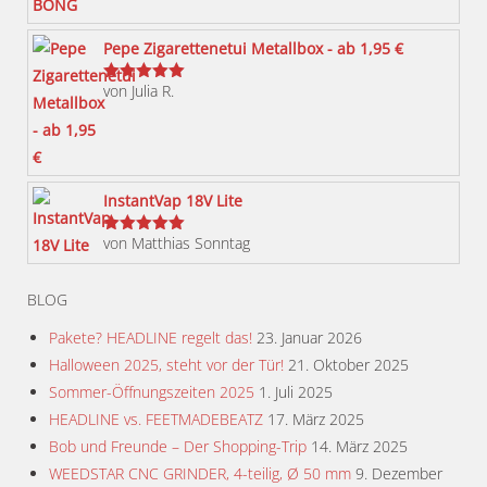
Optionen
können
Pepe Zigarettenetui Metallbox - ab 1,95 €
auf
von Julia R.
der
Bewertet
mit
5
von 5
Produktseite
gewählt
werden
InstantVap 18V Lite
von Matthias Sonntag
Bewertet
mit
5
von 5
BLOG
Pakete? HEADLINE regelt das!
23. Januar 2026
Halloween 2025, steht vor der Tür!
21. Oktober 2025
Sommer-Öffnungszeiten 2025
1. Juli 2025
HEADLINE vs. FEETMADEBEATZ
17. März 2025
Bob und Freunde – Der Shopping-Trip
14. März 2025
WEEDSTAR CNC GRINDER, 4-teilig, Ø 50 mm
9. Dezember