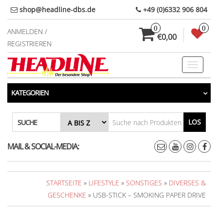
Direkt
shop@headline-dbs.de
+49 (0)6332 906 804
zum
0
0
Inhalt
ANMELDEN /
€0,00
REGISTRIEREN
Toggle
navigati
KATEGORIEN
LOS
SUCHE
MAIL & SOCIAL-MEDIA:
STARTSEITE
»
LIFESTYLE
»
SONSTIGES
»
DIVERSES &
GESCHENKE
» USB-STICK – SMOKING PAPER DRIVE