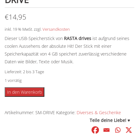
€
14,95
inkl. 19 % MwSt.
zzgl.
Versandkosten
Dieser USB-Speicherstick von
RASTA drives
ist aufgrund seines
coolen Aussehens der absolute Hit! Der Stick mit einer
Speicherkapazität von 4 GB speichert zuverlässig verschiedene
Daten wie Bilder, Texte oder Musik.
Lieferzeit:
2 bis 3 Tage
1 vorrätig
USB-
Alternative:
In den Warenkorb
Stick
-
Artikelnummer:
SM-DRIVE
Kategorie:
Diverses & Geschenke
SMOKING
Teile deine Liebe! ♥
PAPER
drive
Menge