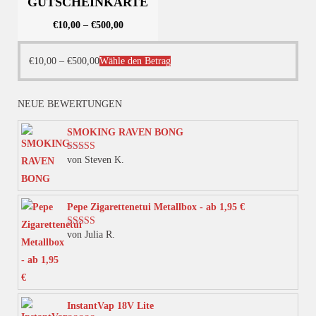
GUTSCHEINKARTE
€
10,00
–
€
500,00
Dieses
€
10,00
–
€
500,00
Wähle den Betrag
Produkt
weist
NEUE BEWERTUNGEN
mehrere
Varianten
SMOKING RAVEN BONG
auf.
von Steven K.
Bewertet mit
Die
5
von 5
Optionen
können
Pepe Zigarettenetui Metallbox - ab 1,95 €
auf
von Julia R.
Bewertet mit
der
5
von 5
Produktseite
gewählt
werden
InstantVap 18V Lite