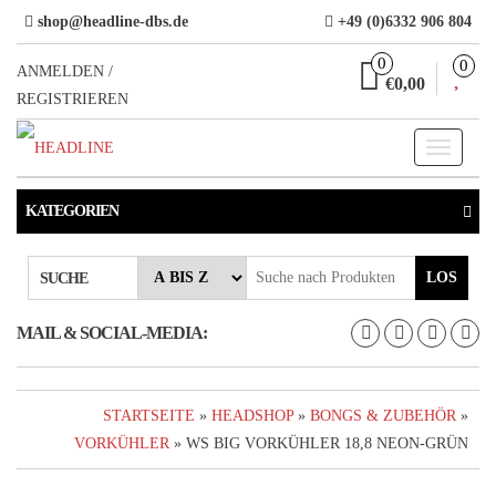
Direkt
shop@headline-dbs.de
+49 (0)6332 906 804
zum
0
0
Inhalt
ANMELDEN /
€0,00
REGISTRIEREN
Toggle
navigati
KATEGORIEN
LOS
SUCHE
MAIL & SOCIAL-MEDIA:
STARTSEITE
»
HEADSHOP
»
BONGS & ZUBEHÖR
»
VORKÜHLER
» WS BIG VORKÜHLER 18,8 NEON-GRÜN