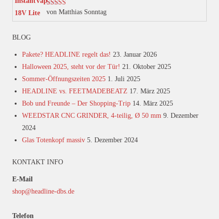
von Matthias Sonntag
Bewertet mit
5
von 5
BLOG
Pakete? HEADLINE regelt das!
23. Januar 2026
Halloween 2025, steht vor der Tür!
21. Oktober 2025
Sommer-Öffnungszeiten 2025
1. Juli 2025
HEADLINE vs. FEETMADEBEATZ
17. März 2025
Bob und Freunde – Der Shopping-Trip
14. März 2025
WEEDSTAR CNC GRINDER, 4-teilig, Ø 50 mm
9. Dezember
2024
Glas Totenkopf massiv
5. Dezember 2024
KONTAKT INFO
E-Mail
shop@headline-dbs.de
Telefon