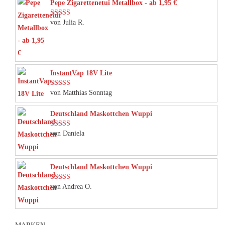
Pepe Zigarettenetui Metallbox - ab 1,95 €
von Julia R.
Bewertet mit
5
von 5
InstantVap 18V Lite
von Matthias Sonntag
Bewertet mit
5
von 5
Deutschland Maskottchen Wuppi
von Daniela
Bewertet mit
5
von 5
Deutschland Maskottchen Wuppi
von Andrea O.
Bewertet mit
5
von 5