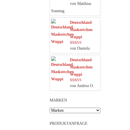
von Matthias
Bewertet mit
5
von 5
Sonntag
Deutschland
Maskottchen
Wuppi
von Daniela
Bewertet mit
5
von 5
Deutschland
Maskottchen
Wuppi
von Andrea O.
Bewertet mit
5
von 5
MARKEN
PRODUKTANFRAGE