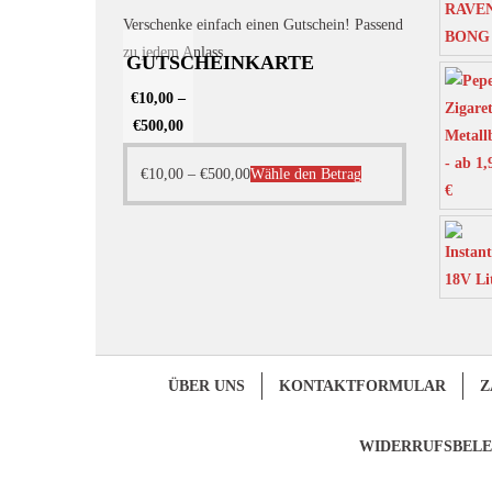
Verschenke einfach einen Gutschein! Passend
zu jedem Anlass.
GUTSCHEINKARTE
€
10,00
–
€
500,00
Dieses
€
10,00
–
€
500,00
Wähle den Betrag
Produkt
weist
mehrere
Varianten
auf.
Die
Optionen
ÜBER UNS
KONTAKTFORMULAR
Z
können
auf
WIDERRUFSBEL
der
Produktseite