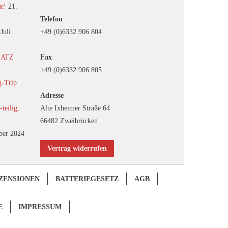
ür!
21.
Telefon
 Juli
+49 (0)6332 906 804
EATZ
Fax
+49 (0)6332 906 805
g-Trip
Adresse
eilig,
Alte Ixheimer Straße 64
66482 Zweibrücken
ber 2024
Vertrag widerrufen
ZENSIONEN
BATTERIEGESETZ
AGB
E
IMPRESSUM