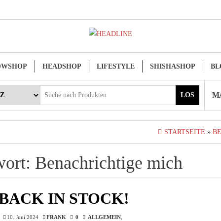
OWSHOP
HEADSHOP
LIFESTYLE
SHISHASHOP
BL
MA
LOS
STARTSEITE
»
B
wort:
Benachrichtige mich
BACK IN STOCK!
10. Juni 2024
FRANK
0
ALLGEMEIN
,