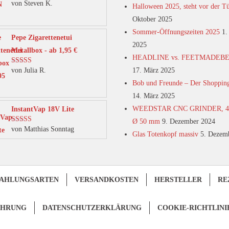
von Steven K.
Bewertet mit
Halloween 2025, steht vor der T
5
von 5
Oktober 2025
Sommer-Öffnungszeiten 2025
1.
Pepe Zigarettenetui
2025
Metallbox - ab 1,95 €
HEADLINE vs. FEETMADEB
von Julia R.
17. März 2025
Bewertet mit
5
von 5
Bob und Freunde – Der Shoppin
14. März 2025
WEEDSTAR CNC GRINDER, 4-t
InstantVap 18V Lite
Ø 50 mm
9. Dezember 2024
von Matthias Sonntag
Bewertet mit
Glas Totenkopf massiv
5. Dezem
5
von 5
AHLUNGSARTEN
VERSANDKOSTEN
HERSTELLER
RE
EHRUNG
DATENSCHUTZERKLÄRUNG
COOKIE-RICHTLINI