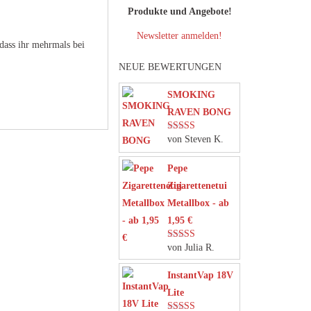
Produkte und Angebote!
Newsletter anmelden!
dass ihr mehrmals bei
NEUE BEWERTUNGEN
SMOKING
RAVEN BONG
von Steven K.
Bewertet mit
5
von 5
Pepe
Zigarettenetui
Metallbox - ab
1,95 €
von Julia R.
Bewertet mit
5
von 5
InstantVap 18V
Lite