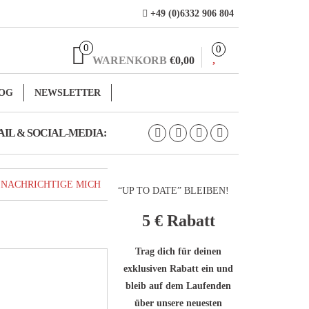
+49 (0)6332 906 804
0
0
WARENKORB
€0,00
OG
NEWSLETTER
IL & SOCIAL-MEDIA:
ENACHRICHTIGE MICH
“UP TO DATE” BLEIBEN!
5 €
Rabatt
Trag dich für deinen
exklusiven Rabatt ein und
bleib auf dem Laufenden
über unsere neuesten