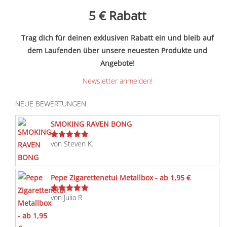
5 €
Rabatt
Trag dich für deinen exklusiven Rabatt ein und bleib auf
dem Laufenden über unsere neuesten Produkte und
Angebote!
Newsletter anmelden!
NEUE BEWERTUNGEN
SMOKING RAVEN BONG
von Steven K.
Bewertet
mit
5
von 5
Pepe Zigarettenetui Metallbox - ab 1,95 €
von Julia R.
Bewertet
mit
5
von 5