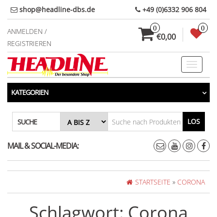
Direkt
shop@headline-dbs.de
+49 (0)6332 906 804
zum
0
0
Inhalt
ANMELDEN /
€0,00
REGISTRIEREN
Toggle
navigati
KATEGORIEN
LOS
SUCHE
MAIL & SOCIAL-MEDIA:
STARTSEITE
»
CORONA
Schlagwort:
Corona