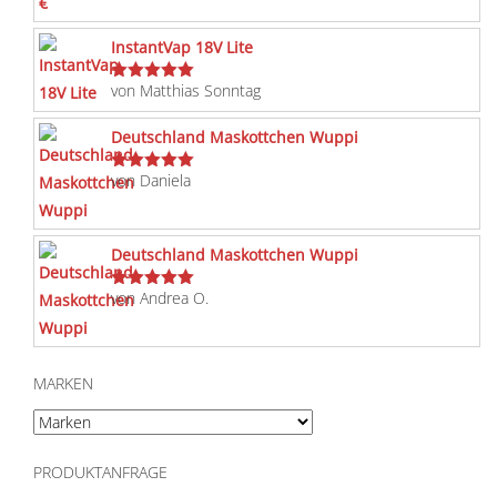
InstantVap 18V Lite
von Matthias Sonntag
Bewertet
mit
5
von 5
Deutschland Maskottchen Wuppi
von Daniela
Bewertet
mit
5
von 5
Deutschland Maskottchen Wuppi
von Andrea O.
Bewertet
mit
5
von 5
MARKEN
PRODUKTANFRAGE