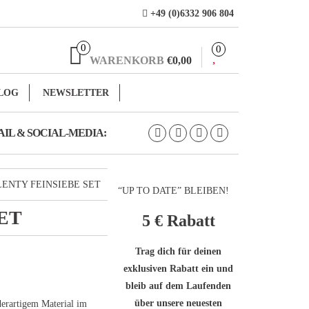
+49 (0)6332 906 804
0
0
WARENKORB
€0,00
LOG
NEWSLETTER
IL & SOCIAL-MEDIA:
LENTY FEINSIEBE SET
“UP TO DATE” BLEIBEN!
ET
5 €
Rabatt
Trag dich für deinen
exklusiven Rabatt ein und
bleib auf dem Laufenden
über unsere neuesten
derartigem Material im