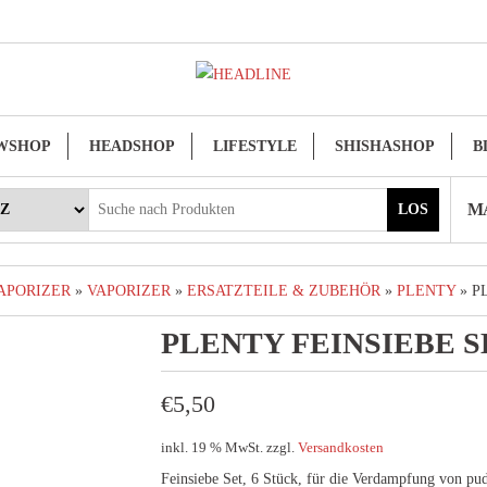
WSHOP
HEADSHOP
LIFESTYLE
SHISHASHOP
B
MA
LOS
APORIZER
»
VAPORIZER
»
ERSATZTEILE & ZUBEHÖR
»
PLENTY
» P
PLENTY FEINSIEBE S
€
5,50
inkl. 19 % MwSt.
zzgl.
Versandkosten
Feinsiebe Set, 6 Stück, für die Verdampfung von pu