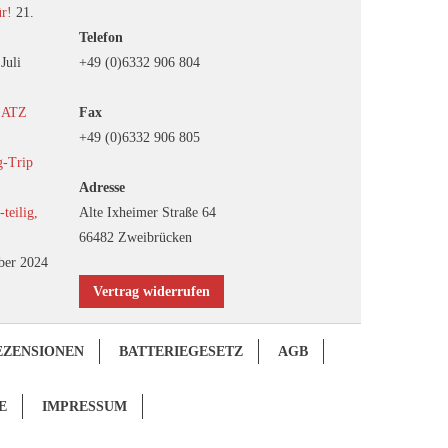
ür!
21.
Telefon
 Juli
+49 (0)6332 906 804
EATZ
Fax
+49 (0)6332 906 805
g-Trip
Adresse
eilig,
Alte Ixheimer Straße 64
66482 Zweibrücken
ber 2024
Vertrag widerrufen
EZENSIONEN
BATTERIEGESETZ
AGB
E
IMPRESSUM