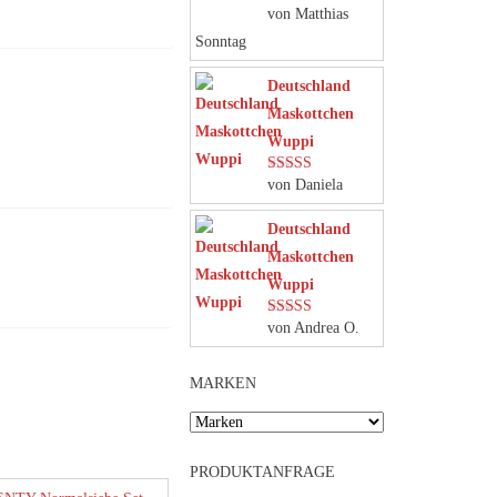
von Matthias
Bewertet mit
5
von 5
Sonntag
Deutschland
Maskottchen
Wuppi
von Daniela
Bewertet mit
5
von 5
Deutschland
Maskottchen
Wuppi
von Andrea O.
Bewertet mit
5
von 5
MARKEN
PRODUKTANFRAGE