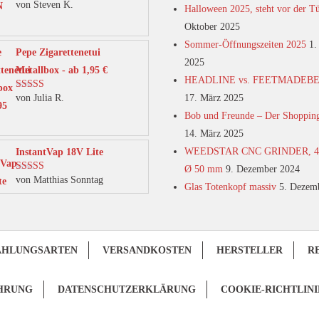
von Steven K.
Bewertet mit
Halloween 2025, steht vor der T
5
von 5
Oktober 2025
Sommer-Öffnungszeiten 2025
1.
Pepe Zigarettenetui
2025
Metallbox - ab 1,95 €
HEADLINE vs. FEETMADEB
von Julia R.
17. März 2025
Bewertet mit
5
von 5
Bob und Freunde – Der Shoppin
14. März 2025
WEEDSTAR CNC GRINDER, 4-t
InstantVap 18V Lite
Ø 50 mm
9. Dezember 2024
von Matthias Sonntag
Bewertet mit
Glas Totenkopf massiv
5. Dezem
5
von 5
AHLUNGSARTEN
VERSANDKOSTEN
HERSTELLER
R
HRUNG
DATENSCHUTZERKLÄRUNG
COOKIE-RICHTLINI