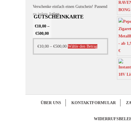
Verschenke einfach einen Gutschein! Passend
zu jedem Anlass.
GUTSCHEINKARTE
€
10,00
–
€
500,00
Dieses
€
10,00
–
€
500,00
Wähle den Betrag
Produkt
weist
mehrere
Varianten
auf.
Die
Optionen
ÜBER UNS
KONTAKTFORMULAR
Z
können
auf
WIDERRUFSBELE
der
Produktseite