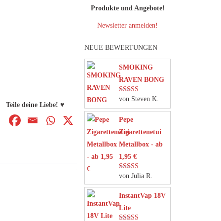
Produkte und Angebote!
Newsletter anmelden!
NEUE BEWERTUNGEN
SMOKING
RAVEN BONG
von Steven K.
Bewertet mit
Teile deine Liebe! ♥
5
von 5
Pepe
Zigarettenetui
Metallbox - ab
1,95 €
von Julia R.
Bewertet mit
5
von 5
InstantVap 18V
Lite