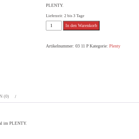
PLENTY.
Lieferzeit:
2 bis 3 Tage
PLENTY
Alternative:
In den Warenkorb
Feinsiebe
Set
Artikelnummer:
03 11 P
Kategorie:
Plenty
Menge
 (0)
rial im PLENTY.