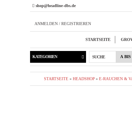
Direkt
shop@headline-dbs.de
zum
Inhalt
ANMELDEN / REGISTRIEREN
STARTSEITE
GRO
KATEGORIEN
SUCHE
STARTSEITE
»
HEADSHOP
»
E-RAUCHEN & V