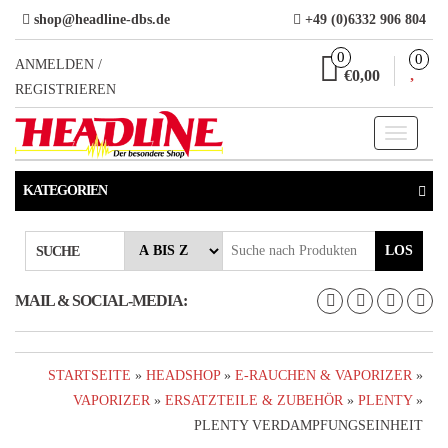
Direkt
shop@headline-dbs.de
+49 (0)6332 906 804
zum
0
0
Inhalt
ANMELDEN /
€0,00
REGISTRIEREN
Toggle
navigati
KATEGORIEN
LOS
SUCHE
MAIL & SOCIAL-MEDIA:
STARTSEITE
»
HEADSHOP
»
E-RAUCHEN & VAPORIZER
»
VAPORIZER
»
ERSATZTEILE & ZUBEHÖR
»
PLENTY
»
PLENTY VERDAMPFUNGSEINHEIT