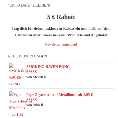
“UP TO DATE” BLEIBEN!
5 €
Rabatt
Trag dich für deinen exklusiven Rabatt ein und bleib auf dem
Laufenden über unsere neuesten Produkte und Angebote!
Newsletter anmelden!
NEUE BEWERTUNGEN
SMOKING RAVEN BONG
von Steven K.
Bewertet mit
5
von 5
Pepe Zigarettenetui Metallbox - ab 1,95 €
von Julia R.
Bewertet mit
5
von 5