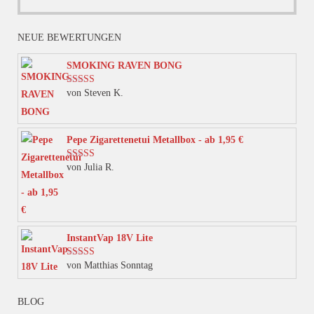
Produkt
weist
NEUE BEWERTUNGEN
mehrere
Varianten
SMOKING RAVEN BONG
auf.
von Steven K.
Bewertet mit
Die
5
von 5
Optionen
können
Pepe Zigarettenetui Metallbox - ab 1,95 €
auf
von Julia R.
Bewertet mit
der
5
von 5
Produktseite
gewählt
werden
InstantVap 18V Lite
von Matthias Sonntag
Bewertet mit
5
von 5
BLOG