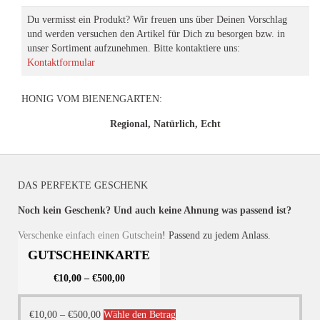
Du vermisst ein Produkt? Wir freuen uns über Deinen Vorschlag
und werden versuchen den Artikel für Dich zu besorgen bzw. in
unser Sortiment aufzunehmen. Bitte kontaktiere uns:
Kontaktformular
HONIG VOM BIENENGARTEN:
Regional, Natürlich, Echt
DAS PERFEKTE GESCHENK
Noch kein Geschenk? Und auch keine Ahnung was passend ist?
Verschenke einfach einen Gutschein! Passend zu jedem Anlass.
GUTSCHEINKARTE
€
10,00
–
€
500,00
Dieses
€
10,00
–
€
500,00
Wähle den Betrag