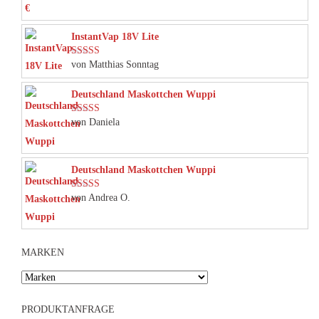
InstantVap 18V Lite
von Matthias Sonntag
Bewertet mit
5
von 5
Deutschland Maskottchen Wuppi
von Daniela
Bewertet mit
5
von 5
Deutschland Maskottchen Wuppi
von Andrea O.
Bewertet mit
5
von 5
MARKEN
PRODUKTANFRAGE