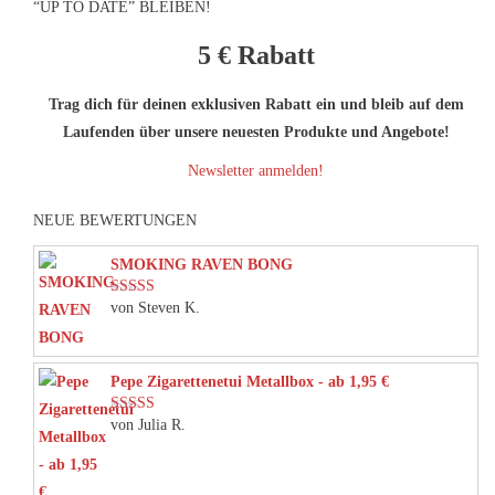
“UP TO DATE” BLEIBEN!
5 €
Rabatt
Trag dich für deinen exklusiven Rabatt ein und bleib auf dem
Laufenden über unsere neuesten Produkte und Angebote!
Newsletter anmelden!
NEUE BEWERTUNGEN
SMOKING RAVEN BONG
von Steven K.
Bewertet mit
5
von 5
Pepe Zigarettenetui Metallbox - ab 1,95 €
von Julia R.
Bewertet mit
5
von 5