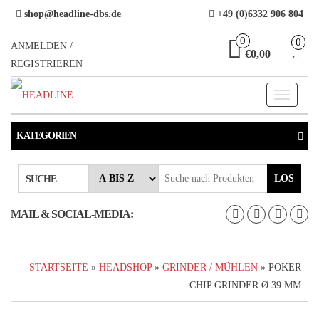
Direkt
shop@headline-dbs.de
+49 (0)6332 906 804
zum
0
0
Inhalt
ANMELDEN /
€0,00
REGISTRIEREN
Toggle
navigati
KATEGORIEN
LOS
SUCHE
MAIL & SOCIAL-MEDIA:
STARTSEITE
»
HEADSHOP
»
GRINDER / MÜHLEN
» POKER
CHIP GRINDER Ø 39 MM