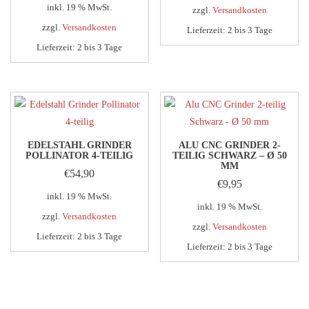
inkl. 19 % MwSt.
zzgl.
Versandkosten
zzgl.
Versandkosten
Lieferzeit:
2 bis 3 Tage
Lieferzeit:
2 bis 3 Tage
Dieses
Produkt
weist
mehrere
Varianten
auf.
EDELSTAHL GRINDER
ALU CNC GRINDER 2-
Die
POLLINATOR 4-TEILIG
TEILIG SCHWARZ – Ø 50
MM
Optionen
€
54,90
€
9,95
können
inkl. 19 % MwSt.
auf
inkl. 19 % MwSt.
zzgl.
Versandkosten
der
zzgl.
Versandkosten
Lieferzeit:
2 bis 3 Tage
Produktseite
Lieferzeit:
2 bis 3 Tage
gewählt
werden