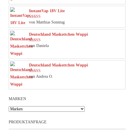
InstantVap 18V Lite
von Matthias Sonntag
Bewertet mit
5
von 5
Deutschland Maskottchen Wuppi
von Daniela
Bewertet mit
5
von 5
Deutschland Maskottchen Wuppi
von Andrea O.
Bewertet mit
5
von 5
MARKEN
PRODUKTANFRAGE