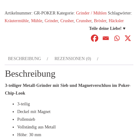
GRINDER
Artikelnummer:
GR-POKER
Kategorie:
Grinder / Mühlen
Schlagwörter:
Ø
Kräutermühle
,
Mühle
,
Grinder
,
Crusher
,
Crunsher
,
Brösler
,
Häcksler
39
Teile deine Liebe! ♥
mm
Menge
BESCHREIBUNG
REZENSIONEN (0)
Beschreibung
3-teiliger Metall-Grinder mit Sieb und Magnetverschluss im Poker-
Chip-Look
3-teilig
Deckel mit Magnet
Pollensieb
Vollständig aus Metall
Höhe: 30 mm