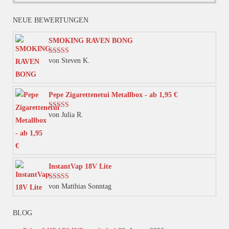
Produkt
weist
NEUE BEWERTUNGEN
mehrere
Varianten
SMOKING RAVEN BONG
auf.
von Steven K.
Bewertet mit
Die
5
von 5
Optionen
können
Pepe Zigarettenetui Metallbox - ab 1,95 €
auf
von Julia R.
Bewertet mit
der
5
von 5
Produktseite
gewählt
werden
InstantVap 18V Lite
von Matthias Sonntag
Bewertet mit
5
von 5
BLOG