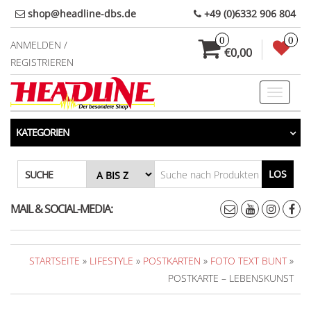
Direkt
shop@headline-dbs.de
+49 (0)6332 906 804
zum
0
0
Inhalt
ANMELDEN /
€0,00
REGISTRIEREN
Toggle
navigati
KATEGORIEN
LOS
SUCHE
MAIL & SOCIAL-MEDIA:
STARTSEITE
»
LIFESTYLE
»
POSTKARTEN
»
FOTO TEXT BUNT
»
POSTKARTE – LEBENSKUNST