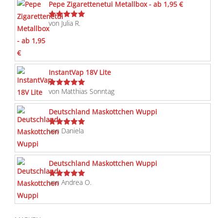
Pepe Zigarettenetui Metallbox - ab 1,95 €
von Julia R.
Bewertet
mit
5
von 5
InstantVap 18V Lite
von Matthias Sonntag
Bewertet
mit
5
von 5
Deutschland Maskottchen Wuppi
von Daniela
Bewertet
mit
5
von 5
Deutschland Maskottchen Wuppi
von Andrea O.
Bewertet
mit
5
von 5