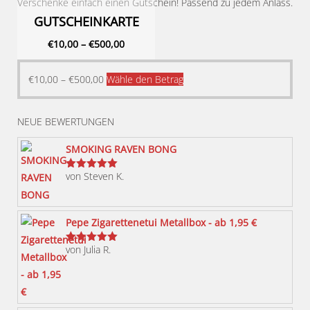
Verschenke einfach einen Gutschein! Passend zu jedem Anlass.
GUTSCHEINKARTE
€
10,00
–
€
500,00
Dieses
€
10,00
–
€
500,00
Wähle den Betrag
Produkt
weist
NEUE BEWERTUNGEN
mehrere
Varianten
SMOKING RAVEN BONG
auf.
von Steven K.
Bewertet
Die
mit
5
von 5
Optionen
können
Pepe Zigarettenetui Metallbox - ab 1,95 €
auf
von Julia R.
der
Bewertet
mit
5
von 5
Produktseite
gewählt
werden