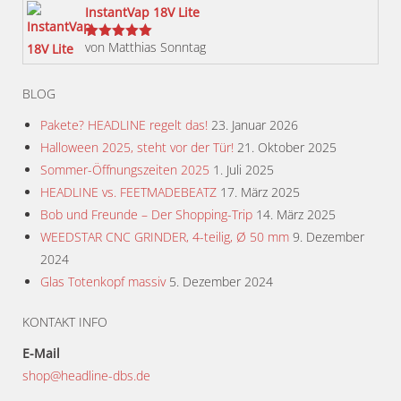
InstantVap 18V Lite
von Matthias Sonntag
Bewertet
mit
5
von 5
BLOG
Pakete? HEADLINE regelt das!
23. Januar 2026
Halloween 2025, steht vor der Tür!
21. Oktober 2025
Sommer-Öffnungszeiten 2025
1. Juli 2025
HEADLINE vs. FEETMADEBEATZ
17. März 2025
Bob und Freunde – Der Shopping-Trip
14. März 2025
WEEDSTAR CNC GRINDER, 4-teilig, Ø 50 mm
9. Dezember
2024
Glas Totenkopf massiv
5. Dezember 2024
KONTAKT INFO
E-Mail
shop@headline-dbs.de