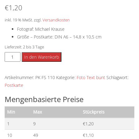
€
1,20
inkl. 19 % MwSt.
zzgl.
Versandkosten
Fotograf: Michael Krause
Größe – Postkarte: DIN A6 – 14,8 x 10,5 cm
Lieferzeit:
2 bis 3 Tage
Postkarte
Alternative:
In den Warenkorb
-
Lebenskunst
Artikelnummer:
PK FS 110
Kategorie:
Foto Text bunt
Schlagwort:
Menge
Postkarte
Mengenbasierte Preise
Min
Max
Stückpreis
1
9
€
1,20
10
49
€
1,10