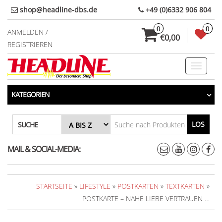
Direkt
shop@headline-dbs.de
+49 (0)6332 906 804
zum
0
0
Inhalt
ANMELDEN /
€0,00
REGISTRIEREN
Toggle
navigati
KATEGORIEN
LOS
SUCHE
MAIL & SOCIAL-MEDIA:
STARTSEITE
»
LIFESTYLE
»
POSTKARTEN
»
TEXTKARTEN
»
POSTKARTE – NÄHE LIEBE VERTRAUEN …