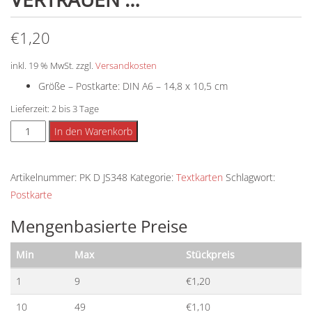
€
1,20
inkl. 19 % MwSt.
zzgl.
Versandkosten
Größe – Postkarte: DIN A6 – 14,8 x 10,5 cm
Lieferzeit:
2 bis 3 Tage
Postkarte
Alternative:
In den Warenkorb
-
Nähe
Artikelnummer:
PK D JS348
Kategorie:
Textkarten
Schlagwort:
Liebe
Postkarte
Vertrauen
...
Mengenbasierte Preise
Menge
Min
Max
Stückpreis
1
9
€
1,20
10
49
€
1,10