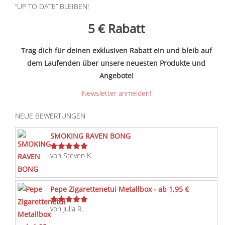
“UP TO DATE” BLEIBEN!
5 €
Rabatt
Trag dich für deinen exklusiven Rabatt ein und bleib auf
dem Laufenden über unsere neuesten Produkte und
Angebote!
Newsletter anmelden!
NEUE BEWERTUNGEN
SMOKING RAVEN BONG
von Steven K.
Bewertet
mit
5
von 5
Pepe Zigarettenetui Metallbox - ab 1,95 €
von Julia R.
Bewertet
mit
5
von 5