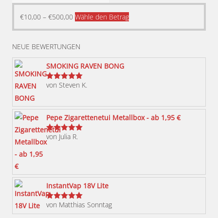
Dieses
€
10,00
–
€
500,00
Wähle den Betrag
Produkt
weist
NEUE BEWERTUNGEN
mehrere
Varianten
SMOKING RAVEN BONG
auf.
von Steven K.
Bewertet
Die
mit
5
von 5
Optionen
können
Pepe Zigarettenetui Metallbox - ab 1,95 €
auf
von Julia R.
der
Bewertet
mit
5
von 5
Produktseite
gewählt
werden
InstantVap 18V Lite
von Matthias Sonntag
Bewertet
mit
5
von 5