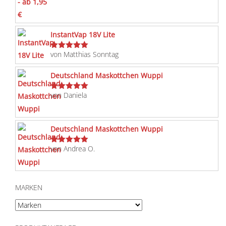
InstantVap 18V Lite
von Matthias Sonntag
Bewertet
mit
5
von 5
Deutschland Maskottchen Wuppi
von Daniela
Bewertet
mit
5
von 5
Deutschland Maskottchen Wuppi
von Andrea O.
Bewertet
mit
5
von 5
MARKEN