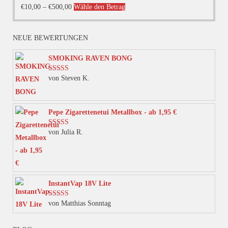
Dieses
€
10,00
–
€
500,00
Wähle den Betrag
Produkt
weist
NEUE BEWERTUNGEN
mehrere
Varianten
SMOKING RAVEN BONG
auf.
von Steven K.
Bewertet mit
Die
5
von 5
Optionen
können
Pepe Zigarettenetui Metallbox - ab 1,95 €
auf
von Julia R.
Bewertet mit
der
5
von 5
Produktseite
gewählt
werden
InstantVap 18V Lite
von Matthias Sonntag
Bewertet mit
5
von 5