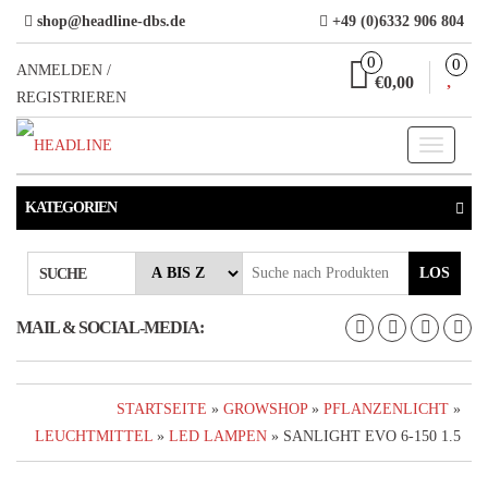
Direkt
shop@headline-dbs.de
+49 (0)6332 906 804
zum
0
0
Inhalt
ANMELDEN /
€0,00
REGISTRIEREN
Toggle
navigati
KATEGORIEN
LOS
SUCHE
MAIL & SOCIAL-MEDIA:
STARTSEITE
»
GROWSHOP
»
PFLANZENLICHT
»
LEUCHTMITTEL
»
LED LAMPEN
» SANLIGHT EVO 6-150 1.5