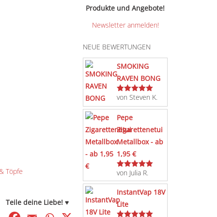
Produkte und Angebote!
Newsletter anmelden!
NEUE BEWERTUNGEN
SMOKING
RAVEN BONG
von Steven K.
Bewertet
mit
5
von 5
Pepe
Zigarettenetui
Metallbox - ab
1,95 €
& Töpfe
von Julia R.
Bewertet
mit
5
von 5
InstantVap 18V
Teile deine Liebe! ♥
Lite