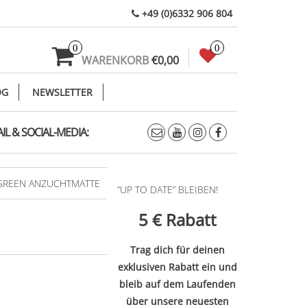
+49 (0)6332 906 804
0
0
WARENKORB
€0,00
OG
NEWSLETTER
IL & SOCIAL-MEDIA:
GREEN ANZUCHTMATTE
“UP TO DATE” BLEIBEN!
5 €
Rabatt
Trag dich für deinen
exklusiven Rabatt ein und
bleib auf dem Laufenden
über unsere neuesten