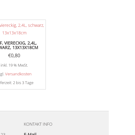
, VIERECKIG, 2,4L,
WARZ, 13X13X18CM
€
0,80
inkl. 19 % MwSt.
zgl.
Versandkosten
eferzeit:
2 bis 3 Tage
KONTAKT INFO
23.
E-Mail