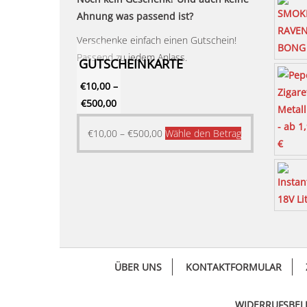
Ahnung was passend ist?
Verschenke einfach einen Gutschein!
Passend zu jedem Anlass.
GUTSCHEINKARTE
€
10,00
–
€
500,00
Dieses
€
10,00
–
€
500,00
Wähle den Betrag
Produkt
weist
mehrere
Varianten
auf.
Die
Optionen
ÜBER UNS
KONTAKTFORMULAR
können
auf
der
WIDERRUFSBE