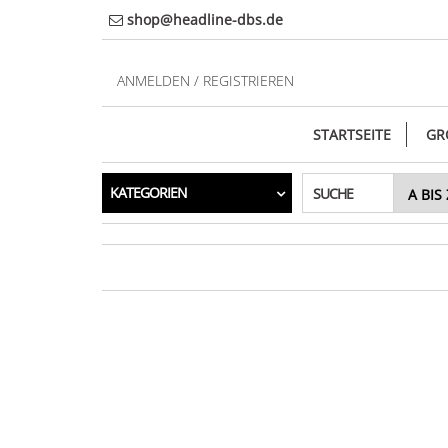
Direkt
shop@headline-dbs.de
zum
Inhalt
ANMELDEN / REGISTRIEREN
STARTSEITE
GR
KATEGORIEN
SUCHE