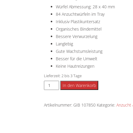
Würfel Abmessung: 28 x 40 mm
84 Anzuchtwürfeln im Tray
Inklusiv Plastikuntersatz
Organisches Bindemittel
Bessere Verwurzelung
Langlebig
Gute Wachstumsleistung
Besser für die Umwelt
Keine Hautreizungen
Lieferzeit:
2 bis 3 Tage
Speedgrow
Alternative:
In den Warenkorb
Green
Anzuchtmatte
Artikelnummer:
GIB 107850
Kategorie:
Anzucht 
Menge