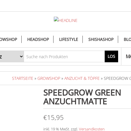
OWSHOP
HEADSHOP
LIFESTYLE
SHISHASHOP
BL
MA
LOS
STARTSEITE
»
GROWSHOP
»
ANZUCHT & TÖPFE
» SPEEDGROW 
SPEEDGROW GREEN
ANZUCHTMATTE
€
15,95
inkl. 19 % MwSt.
zzgl.
Versandkosten