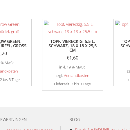
OW GREEN,
TOPF, VIERECKIG, 5,5 L,
TOPF
RFEL, GROSS
SCHWARZ, 18 X 18 X 25,5
SCH
CM
4,20
€
1,60
9 % MwSt.
inkl. 19 % MwSt.
sandkosten
z
zzgl.
Versandkosten
2 bis 3 Tage
Li
Lieferzeit:
2 bis 3 Tage
BEWERTUNGEN
BLOG
Pakete? HEADLINE regelt das!