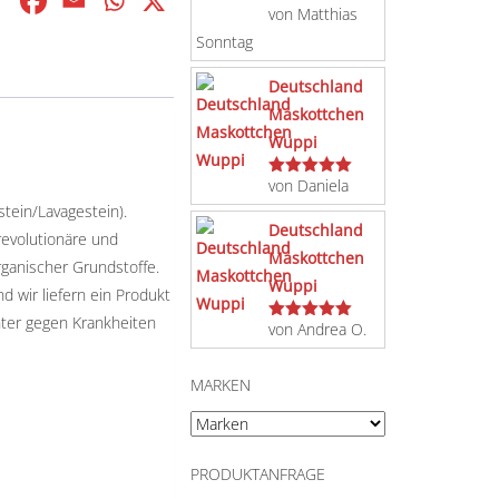
von Matthias
Bewertet
mit
5
von 5
Sonntag
Deutschland
Maskottchen
Wuppi
von Daniela
Bewertet
mit
5
von 5
tein/Lavagestein).
Deutschland
evolutionäre und
Maskottchen
rganischer Grundstoffe.
Wuppi
d wir liefern ein Produkt
nter gegen Krankheiten
von Andrea O.
Bewertet
mit
5
von 5
MARKEN
PRODUKTANFRAGE