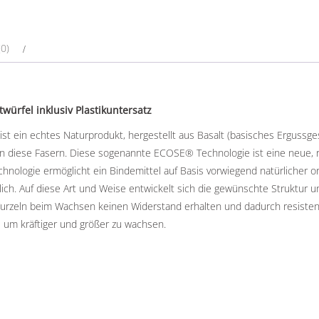
0)
ürfel inklusiv Plastikuntersatz
in echtes Naturprodukt, hergestellt aus Basalt (basisches Ergussges
n diese Fasern. Diese sogenannte ECOSE® Technologie ist eine neue, r
nologie ermöglicht ein Bindemittel auf Basis vorwiegend natürlicher o
ch. Auf diese Art und Weise entwickelt sich die gewünschte Struktur un
e Wurzeln beim Wachsen keinen Widerstand erhalten und dadurch resiste
l um kräftiger und größer zu wachsen.