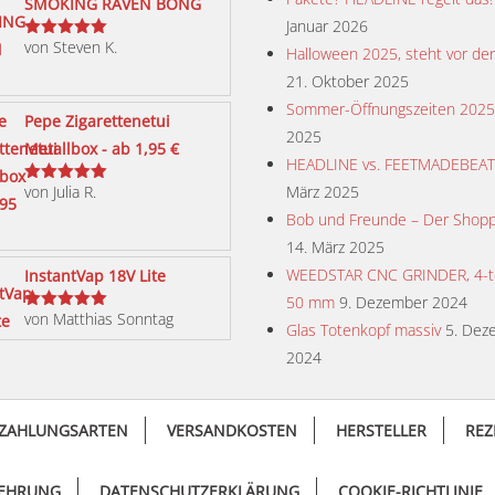
SMOKING RAVEN BONG
Januar 2026
von Steven K.
Bewertet
Halloween 2025, steht vor der
mit
5
von 5
21. Oktober 2025
Sommer-Öffnungszeiten 2025
Pepe Zigarettenetui
2025
Metallbox - ab 1,95 €
HEADLINE vs. FEETMADEBEA
von Julia R.
März 2025
Bewertet
mit
5
von 5
Bob und Freunde – Der Shopp
14. März 2025
WEEDSTAR CNC GRINDER, 4-tei
InstantVap 18V Lite
50 mm
9. Dezember 2024
von Matthias Sonntag
Bewertet
Glas Totenkopf massiv
5. Dez
mit
5
von 5
2024
ZAHLUNGSARTEN
VERSANDKOSTEN
HERSTELLER
REZ
LEHRUNG
DATENSCHUTZERKLÄRUNG
COOKIE-RICHTLINIE