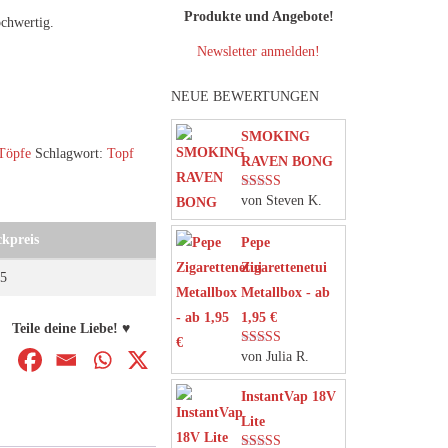
Produkte und Angebote!
ochwertig.
Newsletter anmelden!
NEUE BEWERTUNGEN
SMOKING
Töpfe
Schlagwort:
Topf
RAVEN BONG
von Steven K.
Bewertet mit
5
von 5
ckpreis
Pepe
Zigarettenetui
45
Metallbox - ab
1,95 €
Teile deine Liebe! ♥
von Julia R.
Bewertet mit
5
von 5
InstantVap 18V
Lite