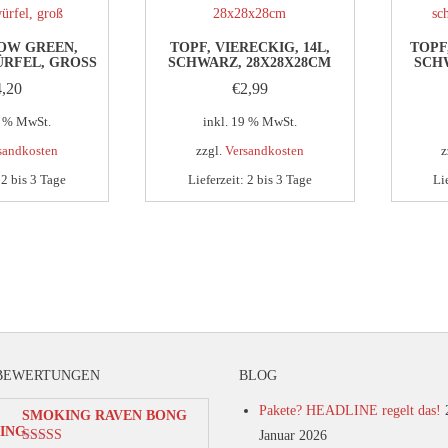
OW GREEN,
TOPF, VIERECKIG, 14L,
TOPF,
RFEL, GROSS
SCHWARZ, 28X28X28CM
SCH
4,20
€
2,99
9 % MwSt.
inkl. 19 % MwSt.
sandkosten
zzgl.
Versandkosten
z
:
2 bis 3 Tage
Lieferzeit:
2 bis 3 Tage
Li
BEWERTUNGEN
BLOG
Pakete? HEADLINE regelt das!
SMOKING RAVEN BONG
Januar 2026