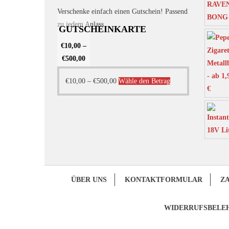
Verschenke einfach einen Gutschein! Passend
zu jedem Anlass.
GUTSCHEINKARTE
€
10,00
–
€
500,00
Dieses
€
10,00
–
€
500,00
Wähle den Betrag
Produkt
weist
mehrere
Varianten
auf.
Die
Optionen
ÜBER UNS
KONTAKTFORMULAR
Z
können
auf
WIDERRUFSBELE
der
Produktseite