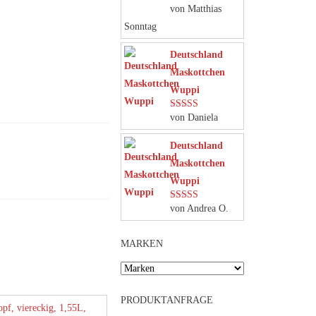
von Matthias
Bewertet mit
5
von 5
Sonntag
Deutschland
Maskottchen
Wuppi
von Daniela
Bewertet mit
5
von 5
Deutschland
Maskottchen
Wuppi
von Andrea O.
Bewertet mit
5
von 5
MARKEN
PRODUKTANFRAGE