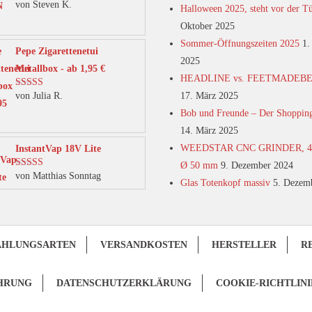
von Steven K.
Bewertet mit
Halloween 2025, steht vor der T
5
von 5
Oktober 2025
Sommer-Öffnungszeiten 2025
1.
Pepe Zigarettenetui
2025
Metallbox - ab 1,95 €
HEADLINE vs. FEETMADEB
von Julia R.
17. März 2025
Bewertet mit
5
von 5
Bob und Freunde – Der Shoppin
14. März 2025
WEEDSTAR CNC GRINDER, 4-t
InstantVap 18V Lite
Ø 50 mm
9. Dezember 2024
von Matthias Sonntag
Bewertet mit
Glas Totenkopf massiv
5. Dezem
5
von 5
AHLUNGSARTEN
VERSANDKOSTEN
HERSTELLER
R
HRUNG
DATENSCHUTZERKLÄRUNG
COOKIE-RICHTLINI