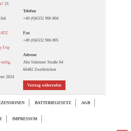
ür!
21.
Telefon
 Juli
+49 (0)6332 906 804
EATZ
Fax
+49 (0)6332 906 805
g-Trip
Adresse
eilig,
Alte Ixheimer Straße 64
66482 Zweibrücken
ber 2024
Vertrag widerrufen
EZENSIONEN
BATTERIEGESETZ
AGB
E
IMPRESSUM