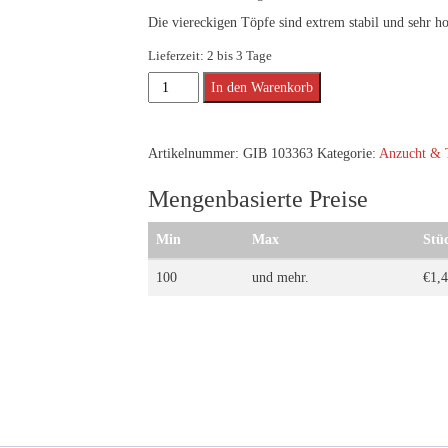
Die viereckigen Töpfe sind extrem stabil und sehr h
Lieferzeit:
2 bis 3 Tage
Topf,
In den Warenkorb
viereckig,
5,5
Artikelnummer:
GIB 103363
Kategorie:
Anzucht & 
L,
schwarz,
Mengenbasierte Preise
18
x
Min
Max
Stü
18
100
und mehr.
€
1,
x
25,5
cm
Menge