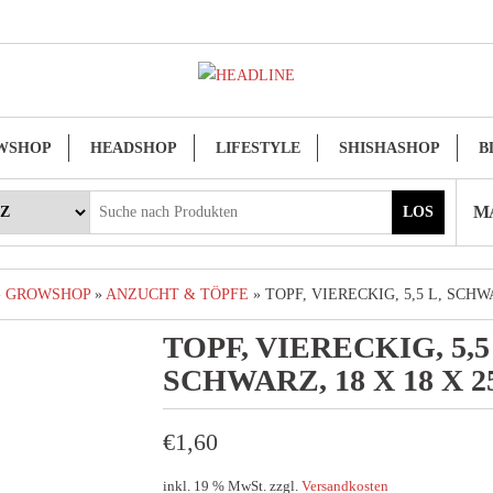
WSHOP
HEADSHOP
LIFESTYLE
SHISHASHOP
B
MA
LOS
»
GROWSHOP
»
ANZUCHT & TÖPFE
» TOPF, VIERECKIG, 5,5 L, SCHWA
TOPF, VIERECKIG, 5,5
SCHWARZ, 18 X 18 X 2
€
1,60
inkl. 19 % MwSt.
zzgl.
Versandkosten