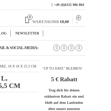
+49 (0)6332 906 804
0
0
WARENKORB
€0,00
LOG
NEWSLETTER
IL & SOCIAL-MEDIA:
RZ, 18 X 18 X 25,5 CM
“UP TO DATE” BLEIBEN!
 L,
5 €
Rabatt
5,5 CM
Trag dich für deinen
exklusiven Rabatt ein und
bleib auf dem Laufenden
über unsere neuesten